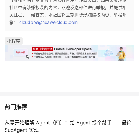
社区中有涉嫌抄袭的内容，欢迎发送邮件进行举报，并提供相
者
关证据，一经查实，本社区将立刻删除涉嫌侵权内容，举报邮
箱：
cloudbbs@huaweicloud.com
我
小程序
的
我
博
的
我
客
论
的
我
坛
圈
的
我
子
直
的
我
热门推荐
我
播
活
的
从零开始理解 Agent（四）：给 Agent 找个帮手——最简
SubAgent 实现
我
动
关
的