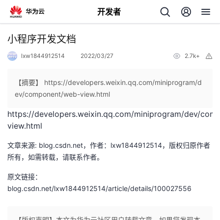
开发者
返
小程序开发文档
回
lxw1844912514
2022/03/27
2.7k+
举
报
【摘要】 https://developers.weixin.qq.com/miniprogram/d
ev/component/web-view.html
https://developers.weixin.qq.com/miniprogram/dev/com
个
view.html
我
人
文章来源: blog.csdn.net，作者：lxw1844912514，版权归原作者
所有，如需转载，请联系作者。
的
主
原文链接：
blog.csdn.net/lxw1844912514/article/details/100027556
开
页
发
【版权声明】本文为华为云社区用户转载文章，如果您发现本