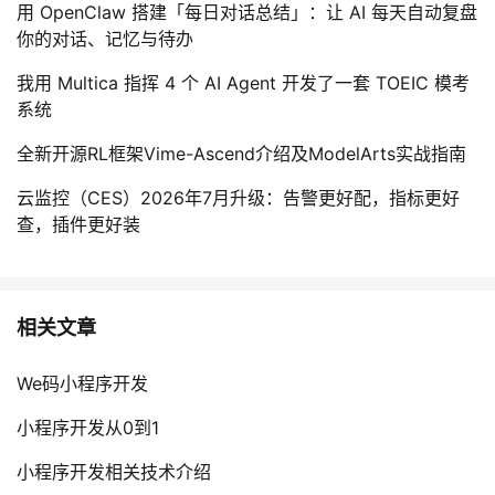
用 OpenClaw 搭建「每日对话总结」：让 AI 每天自动复盘
我
注
的
开
你的对话、记忆与待办
的
Programs
发
我用 Multica 指挥 4 个 AI Agent 开发了一套 TOEIC 模考
系统
支
者
全新开源RL框架Vime-Ascend介绍及ModelArts实战指南
持
学
云监控（CES）2026年7月升级：告警更好配，指标更好
查，插件更好装
我
堂
的
我
我
相关文章
技
的
的
我
We码小程序开发
术
云
课
的
我
小程序开发从0到1
支
声
程
认
的
我
小程序开发相关技术介绍