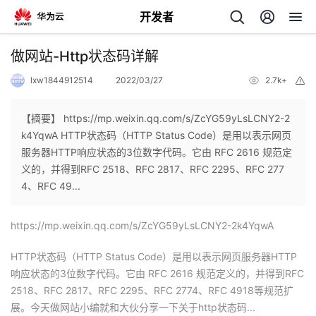
开发者
返
做网站-Http状态码详解
回
lxw1844912514
2022/03/27
2.7k+
举
报
【摘要】 https://mp.weixin.qq.com/s/ZcYG59yLsLCNY2-2
k4YqwA HTTP状态码（HTTP Status Code）是用以表示网页
服务器HTTP响应状态的3位数字代码。它由 RFC 2616 规范定
个
义的，并得到RFC 2518、RFC 2817、RFC 2295、RFC 277
4、RFC 49...
我
人
https://mp.weixin.qq.com/s/ZcYG59yLsLCNY2-2k4YqwA
的
主
HTTP状态码（HTTP Status Code）是用以表示网页
服务器
HTTP
开
页
响应状态的3位数字代码。它由 RFC 2616 规范定义的，并得到RFC
2518、RFC 2817、RFC 2295、RFC 2774、RFC 4918等规范扩
发
展。今天做网站小编就和大伙分享一下关于http状态码...