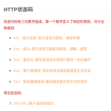
HTTP状态码
者
我
状态代码有三位数字组成，第一个数字定义了响应的类别，共分五
种类别:
的
我
1xx：指示信息–表示请求已接收，继续处理
博
的
我
2xx：成功–表示请求已被成功接收、理解、接受
客
论
的
我
3xx：重定向–要完成请求必须进行更进一步的操作
坛
圈
的
我
4xx：客户端错误–请求有语法错误或请求无法实现
子
直
的
我
5xx：服务器端错误–服务器未能实现合法的请求
我
播
活
的
常见状态码：
200 OK //客户端请求成功
我
动
关
的