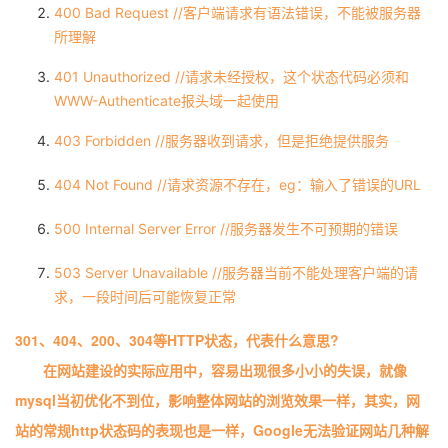
400 Bad Request //客户端请求有语法错误，不能被服务器
我
注
的
开
所理解
的
Programs
发
401 Unauthorized //请求未经授权，这个状态代码必须和
WWW-Authenticate报头域一起使用
支
者
403 Forbidden //服务器收到请求，但是拒绝提供服务
持
学
404 Not Found //请求资源不存在，eg：输入了错误的URL
我
堂
500 Internal Server Error //服务器发生不可预期的错误
的
我
我
503 Server Unavailable //服务器当前不能处理客户端的请
求，一段时间后可能恢复正常
技
的
的
我
301、404、200、304等HTTP状态，代表什么意思?
术
云
课
的
我
在网站建设的实际应用中，容易出现很多小小的失误，就像
mysql当初优化不到位，影响整体网站的浏览效果一样，其实，网
支
声
程
认
的
我
站的常规http状态码的表现也是一样，Google无法验证网站几种解