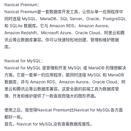
Navicat Premium：
的
Programs
发
者
Navicat Premium是一套数据库开发工具，让你从单一应用程序中
同时连接 MySQL、MariaDB、SQL Server、Oracle、PostgreSQL
支
者
我
和 SQLite 数据库。它与 Amazon RDS、Amazon Aurora、
Amazon Redshift、Microsoft Azure、Oracle Cloud、阿里云和腾
持
学
的
我
讯云等云数据库兼容。你可以快速轻松地创建、管理和维护数据
库。
我
堂
博
的
我
Navicat for MySQL：
的
我
客
论
的
我
我
Navicat for MySQL 是管理和开发 MySQL 或 MariaDB 的理想解决
方案。它是一套单一的应用程序，能同时连接 MySQL 和 MariaDB
技
的
坛
圈
的
我
的
我
数据库，并与 Amazon RDS、Amazon Aurora、Oracle Cloud、阿
里云和腾讯云等云数据库兼容。这套全面的前端工具为数据库管
术
云
子
直
的
我
课
的
我
理、开发和维护提供了一款直观而强大的图形界面。
支
声
播
活
的
程
认
的
我
使用之后，我觉得Navicat Premium比Navicat for MySQL各方面
都好一些。
持
建
动
关
证
实
的
首先，Navicat for MySQL没有查看数据库属性。