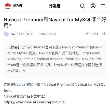
开发者
返
Navicat Premium和Navicat for MySQL哪个好
回
用?
lxw1844912514
2022/03/27
3.4k+
举
报
【摘要】 之前在Navicat官网下载了Navicat Premium和Navic
at for MySQL使用。Navicat官网产品下载地址：https://ww
个
w.navicat.com.cn/productsNavicat Premium：Navicat Pre
mium是一套数据库开发工具，让你从单一应用程序中同时连接
我
人
MySQL、M...
我
的
主
之前在
Navicat
官网下载了Navicat Premium和Navicat for MySQL
使用。
我
的
开
页
Navicat官网产品下载地址：
https://www.navicat.com.cn/products
我
的
开
发