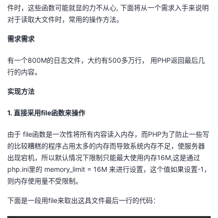
件时，这些函数可能就显的力不从心, 下面将从一个需求入手来说明
的
Programs
发
者
对于读取大文件时，常用的操作方法。
需求需求
支
者
我
有一个800M的日志文件，大约有500多万行， 用PHP返回最后几
持
学
的
我
行的内容。
我
堂
博
的
我
实现方法
的
我
客
论
的
我
我
1. 直接采用file函数来操作
技
的
由于 file函数是一次性将所有内容读入内存，而PHP为了防止一些写
坛
圈
的
我
的
我
的比较糟糕的程序占用太多的内存而导致系统内存不足，使服务器
术
云
出现宕机，所以默认情况下限制只能最大使用内存16M,这是通过
子
直
的
我
课
的
我
php.ini里的 memory_limit = 16M 来进行设置，这个值如果设置-1，
支
声
则内存使用量不受限制。
播
活
的
程
认
的
我
下面是一段用file来取出这具文件最后一行的代码：
持
建
动
关
证
实
的