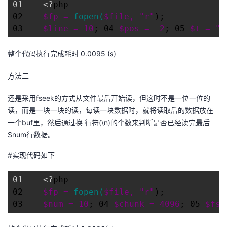
01    <?
php

02    
$fp = 
fopen(
$file, "r"
);

03    
$line = 10
; 04 
$pos = -2
; 05 
$t = " 
整个代码执行完成耗时 0.0095 (s)
方法二
还是采用fseek的方式从文件最后开始读，但这时不是一位一位的
读，而是一块一块的读，每读一块数据时，就将读取后的数据放在
一个buf里，然后通过换 行符(\n)的个数来判断是否已经读完最后
$num行数据。
#实现代码如下
01    <?
php

02    
$fp = 
fopen(
$file, "r"
);

03    
$num = 10
; 04 
$chunk = 4096
; 05 
$fs 