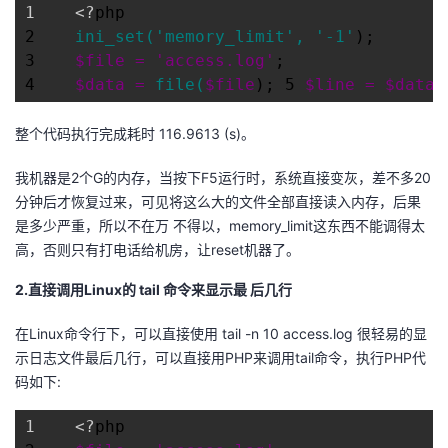
1    <?
php

议
注
验
收
2    
ini_set('memory_limit', '-1'
);

3    
$file = 'access.log'
;

藏
4    
$data = 
file(
$file
); 5 
$line = 
$data[
整个代码执行完成耗时 116.9613 (s)。
我机器是2个G的内存，当按下F5运行时，系统直接变灰，差不多20
分钟后才恢复过来，可见将这么大的文件全部直接读入内存，后果
是多少严重，所以不在万 不得以，memory_limit这东西不能调得太
高，否则只有打电话给机房，让reset机器了。
2.直接调用Linux的 tail 命令来显示最 后几行
在Linux命令行下，可以直接使用 tail -n 10 access.log 很轻易的显
示日志文件最后几行，可以直接用PHP来调用tail命令，执行PHP代
码如下:
1    <?
php
