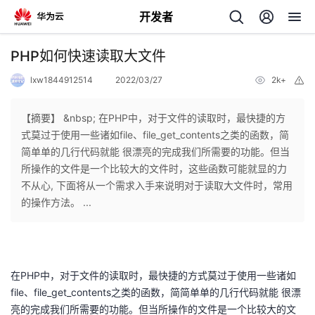
开发者
返
PHP如何快速读取大文件
回
lxw1844912514
2022/03/27
2k+
举
报
【摘要】 &nbsp; 在PHP中，对于文件的读取时，最快捷的方
式莫过于使用一些诸如file、file_get_contents之类的函数，简
简单单的几行代码就能 很漂亮的完成我们所需要的功能。但当
个
所操作的文件是一个比较大的文件时，这些函数可能就显的力
不从心, 下面将从一个需求入手来说明对于读取大文件时，常用
我
人
的操作方法。 ...
我
的
主
我
的
开
页
在PHP中，对于文件的读取时，最快捷的方式莫过于使用一些诸如
file、file_get_contents之类的函数，简简单单的几行代码就能 很漂
我
的
开
发
亮的完成我们所需要的功能。但当所操作的文件是一个比较大的文