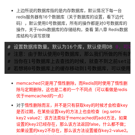
上边所说的数据库指的是内存数据库，默认情况下每一台
redis服务器有16个数据库（关于数据库的设置，看下边代
码），默认使用0号数据库，所有的操作都是对0号数据库的
操作，关于redis数据库的存储结构，查看 第八章 Redis数据
库结构与读写原理
# 设置数据库数量。默认为16个库，默认使用DB 
0，可以
# 注意：由于默认使用0号数据库，那么我们所做的所有的缓
# 当你在1号数据库上去查找的时候，就查不到之前set过得
# 若想将0号数据库上的缓存移动到1号数据库，可以使用
"
memcached只是用了惰性删除，而
Redis同时使用了惰性删
除与定期删除，这也是二者的一个不同点（可以看做是redis
优于memcached的一点）
对于
惰性删除而言，并不是只有获取key的时候才会检查key
是否过期，在某些设置key的方法上也会检查（eg.setnx
key2 value2：该方法类似于memcached的add方法，如果
设置的key2已经存在，那么该方法返回false，什么都不做；
如果设置的key2不存在，那么该方法设置缓存key2-value2。