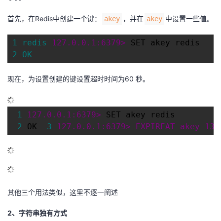
首先，在Redis中创建一个键：
，并在
中设置一些值。
akey
akey
1 redis 
127.0.
0.1:
6379>
2 OK
现在，为设置创建的键设置超时时间为60 秒。
 1 
127.0.
0.1:
6379>
 2 
OK 
 3 
127.0.
0.1:
6379> EXPIREAT akey 
139
其他三个用法类似，这里不逐一阐述
2、字符串独有方式