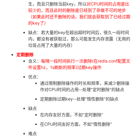
生，而且只删除当前key，所以
对CPU时间的占用是比
较少的，而且此时的删除是已经到了非做不可的地步
（如果此时还不删除的话，我们就会获取到了已经过期
的key了）
缺点：若大量的key在超出超时时间后，很久一段时间
内，都没有被获取过，那么可能发生内存泄露（无用的
垃圾占用了大量的内存）
定期删除
含义：
每隔一段时间执行一次删除(在redis.conf配置文
件设置hz，1s刷新的频率)过期key操作
优点：
通过限制删除操作的时长和频率，来减少删除操
作对CPU时间的占用--处理"定时删除"的缺点
定期删除过期key--处理"惰性删除"的缺点
缺点
在内存友好方面，不如"定时删除"
在CPU时间友好方面，不如"惰性删除"
难点