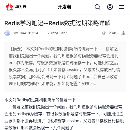
开发者
返
Redis学习笔记--Redis数据过期策略详解
回
lxw1844912514
2022/03/27
2.4k+
举
报
【摘要】 本文对Redis的过期机制简单的讲解一下 讲解之
前我们先抛出一个问题，我们知道很多时候服务器经常会用到r
edis作为缓存，有很多数据都是临时缓存一下，可能用过之后
个
很久都不会再用到了（比如暂存session，又或者只存放日行情
股票数据）那么就会出现一下几个问题了 Redis会自己回收清
我
人
理不用的数据吗？如果能，那如何配置？如果不...
我
的
主
本文对Redis的过期机制简单的讲解一下
讲解之前我们先抛出一个问题，我们知道很多时候
服务器经常
我
的
开
页
会用到redis作为缓存，有很多数据都是临时缓存一下，可能用过之
后很久都不会再用到了（比如暂存session，又或者只存放日行情股
我
的
开
发
票数据）那么就会出现一下几个问题了