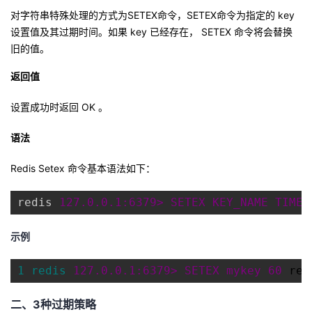
对字符串特殊处理的方式为SETEX命令，SETEX命令为指定的 key
设置值及其过期时间。如果 key 已经存在， SETEX 命令将会替换
旧的值。
返回值
设置成功时返回 OK 。
语法
Redis Setex 命令基本语法如下：
redis 
127.0.
0.1:
6379> SETEX KEY_NAME TIMEO
示例
1 redis 
127.0.
0.1:
6379> SETEX mykey 
60
 red
二、3种过期策略