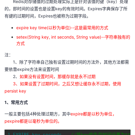
Redis对存储值的过期处理实际上是针对该值的键（key）处理
议
注
验
收
的，即时间的设置也是设置key的有效时间。Expires字典保存了所
有键的过期时间，Expires也被称为过期字段。
藏
expire key time(以秒为单位)--这是最常用的方式
setex(String key, int seconds, String value)--字符串独有的
方式
注：
1、除了字符串自己独有设置过期时间的方法外，其他方法都需
要依靠expire方法来设置时间
2、
如果没有设置时间，那缓存就是永不过期
3、如果设置了过期时间，之后又想让缓存永不过期，使用
persist key
1、常用方式
一般主要包括4种处理过期方，其中
expire都是以秒为单位，
pexpire都是以毫秒为单位的。
1 EXPIRE key seconds　　
//