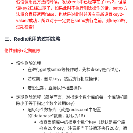
假设调用此方法的时候，发现redis中已经存在了key2，但是
该key2已经过期了，如果此时不执行删除操作的话，setnx方
法将会直接返回false，也就是说此时并没有重新设置key2-
value2成功，所以对于一定要在setnx执行之前，对key2进行
过期检查）
三、Redis采用的过期策略
惰性删除+定期删除
惰性删除流程
在进行get或setnx等操作时，先检查key是否过期，
若过期，删除key，然后执行相应操作；
若没过期，直接执行相应操作
定期删除流程（简单而言，对指定个数个库的每一个库随机删
除小于等于指定个数个过期key）
遍历每个数据库（就是redis.conf中配置
的"database"数量，默认为16）
检查当前库中的指定个数个key（默认是每个库
检查20个key，注意相当于该循环执行20次，循