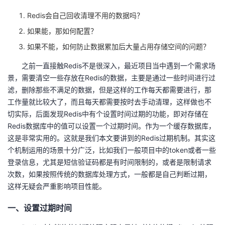
的
Redis会自己回收清理不用的数据吗？
Programs
发
者
如果能，那如何配置？
支
者
我
如果不能，如何防止数据累加后大量占用存储空间的问题？
持
之前一直接触Redis不是很深入，最近项目当中遇到一个需求场
学
的
我
景，需要清空一些存放在Redis的数据，主要是通过一些时间进行过
滤，删除那些不满足的数据，但是这样的工作每天都需要进行，那
我
堂
博
的
我
工作量就比较大了，而且每天都需要按时去手动清理，这样做也不
切实际，后面发现Redis中有个设置时间过期的功能，即对存储在
的
我
客
论
的
我
我
Redis数据库中的值可以设置一个过期时间。作为一个缓存数据库，
这是非常实用的。这就是我们本文要讲到的Redis过期机制。其实这
技
的
坛
圈
的
我
的
我
个机制运用的场景十分广泛，比如我们一般项目中的token或者一些
登录信息，尤其是短信验证码都是有时间限制的，或者是限制请求
术
云
子
直
的
我
课
的
我
次数，如果按照传统的数据库处理方式，一般都是自己判断过期，
这样无疑会严重影响项目性能。
支
声
播
活
的
程
认
的
我
一、设置过期时间
持
建
动
关
证
实
的