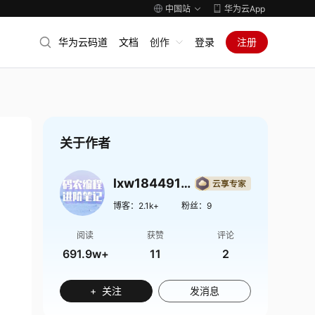
中国站
华为云App
华为云码道
文档
创作
登录
注册
关于作者
lxw1844912514
博客：
2.1k+
粉丝：
9
阅读
获赞
评论
691.9w+
11
2
+ 关注
发消息