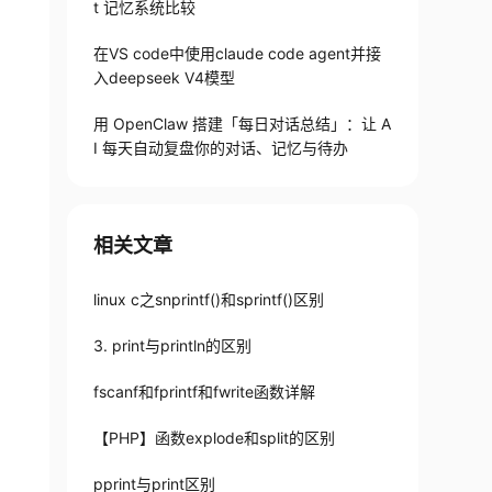
t 记忆系统比较
在VS code中使用claude code agent并接
入deepseek V4模型
用 OpenClaw 搭建「每日对话总结」：让 A
I 每天自动复盘你的对话、记忆与待办
相关文章
linux c之snprintf()和sprintf()区别
3. print与println的区别
fscanf和fprintf和fwrite函数详解
【PHP】函数explode和split的区别
pprint与print区别