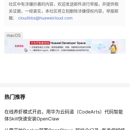
社区中有涉嫌抄袭的内容，欢迎发送邮件进行举报，并提供相
我
注
的
开
关证据，一经查实，本社区将立刻删除涉嫌侵权内容，举报邮
箱：
cloudbbs@huaweicloud.com
的
Programs
发
支
者
macOS
持
学
我
堂
的
我
我
技
的
的
我
热门推荐
术
云
课
的
我
在线养虾模式开启，用华为云码道（CodeArts）代码智能
体Skill快速安装OpenClaw
支
声
程
认
的
我