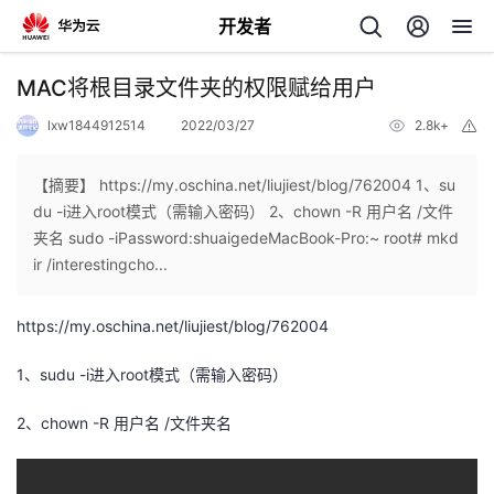
开发者
返
MAC将根目录文件夹的权限赋给用户
回
lxw1844912514
2022/03/27
2.8k+
举
报
【摘要】 https://my.oschina.net/liujiest/blog/762004 1、su
du -i进入root模式（需输入密码） 2、chown -R 用户名 /文件
夹名 sudo -iPassword:shuaigedeMacBook-Pro:~ root# mkd
个
ir /interestingcho...
我
人
https://my.oschina.net/liujiest/blog/762004
的
主
1、sudu -i进入root模式（需输入密码）
2、chown -R 用户名 /文件夹名
开
页
发