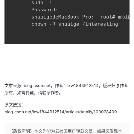
        sudo 
-
i
        Password
:
者
        shuaigedeMacBook
-
Pro
:
~
 root# mkdir
        chown 
-
R shuaige 
/
interesting

我
的
我
博
的
我
客
论
的
我
坛
圈
的
我
文章来源: blog.csdn.net，作者：lxw1844912514，版权归原作者
所有，如需转载，请联系作者。
子
直
的
我
原文链接：
我
播
活
的
blog.csdn.net/lxw1844912514/article/details/100028409
我
动
关
的
【版权声明】本文为华为云社区用户转载文章，如果您发现本