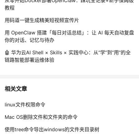
从零开始Docker部署OpenClaw：踩坑全记录+新手保姆级
持
建
证
实
的
教程
议
验
收
用码道一键生成精美短视频宣传片
用 OpenClaw 搭建「每日对话总结」：让 AI 每天自动复盘
藏
你的对话、记忆与待办
🤖 华为云AI Shell × Skills × 实践中心：从“学”到“用”的全
链路智能部署运维体验
相关文章
linux文件权限命令
Mac OS删除文件和文件夹的命令
使用tree命令导出windows的文件夹目录树