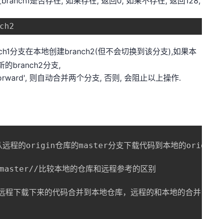
ch1是否存在, 如果存在, 返回0, 如果不存在, 返回128,
ch2
ch1分支在本地创建branch2(但不会切换到该分支),如果本
的branch2分支,
forward', 则自动合并两个分支, 否则, 会阻止以上操作.
 //从远程的origin仓库的master分支下载代码到本地的origin m
gin/master//比较本地的仓库和远程参考的区别

ter//把远程下载下来的代码合并到本地仓库，远程的和本地的合并
