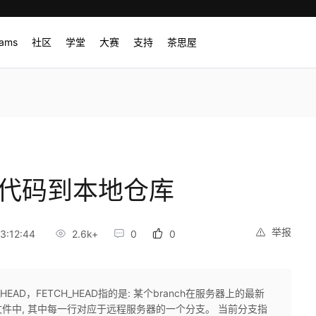
rams
社区
学堂
大赛
支持
茶思屋
新远程代码到本地仓库
举报
3:12:44
2.6k+
0
0
H_HEAD，FETCH_HEAD指的是: 某个branch在服务器上的最新
EAD 文件中, 其中每一行对应于远程服务器的一个分支。 当前分支指