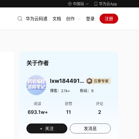
中国站
华为云App
华为云码道
文档
创作
登录
注册
关于作者
lxw1844912514
博客：
2.1k+
粉丝：
9
阅读
获赞
评论
693.1w+
11
2
+ 关注
发消息