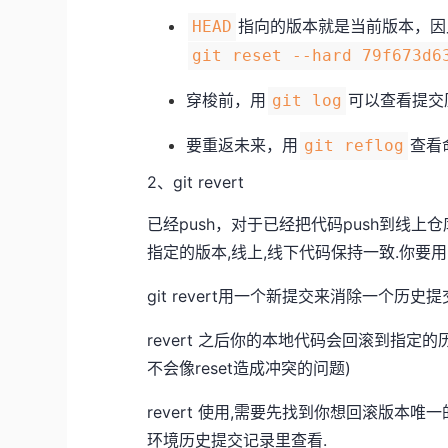
指向的版本就是当前版本，因
HEAD
git reset --hard 79f673d6
穿梭前，用
可以查看提交
git log
要重返未来，用
查看
git reflog
2、git revert
已经push，对于已经把代码push到线
指定的版本,线上,线下代码保持一致.你要
git revert用一个新提交来消除一个历史
revert 之后你的本地代码会回滚到指定的历
不会像reset造成冲突的问题)
revert 使用,需要先找到你想回滚版本唯一的c
环境历史提交记录里查看.