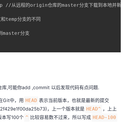
r:temp //从远程的origin仓库的master分支下载到本地并新建一
分支和temp分支的不同

到master分支

p
可能你add ,commit 以后发现代码有点问题.
Git中，用
表示当前版本，也就是最新的提交
HEAD
e792f429e1f00da25b73)，上一个版本就是
，上上
HEAD^
版本写100个
比较容易数不过来，所以写成
^
HEAD~100