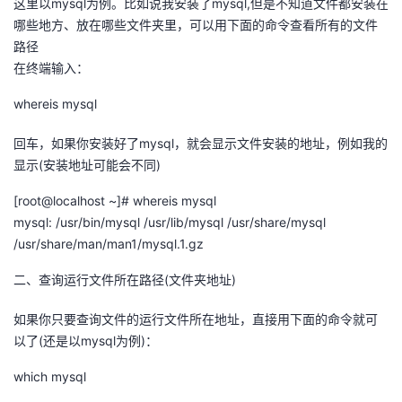
这里以mysql为例。比如说我安装了mysql,但是不知道文件都安装在
哪些地方、放在哪些文件夹里，可以用下面的命令查看所有的文件
者
路径
在终端输入：
我
whereis mysql
的
我
回车，如果你安装好了mysql，就会显示文件安装的地址，例如我的
博
的
我
显示(安装地址可能会不同)
[root@localhost ~]# whereis mysql
客
论
的
我
mysql: /usr/bin/mysql /usr/lib/mysql /usr/share/mysql
/usr/share/man/man1/mysql.1.gz
坛
圈
的
我
二、查询运行文件所在路径(文件夹地址)
子
直
的
我
如果你只要查询文件的运行文件所在地址，直接用下面的命令就可
我
播
活
的
以了(还是以mysql为例)：
which mysql
我
动
关
的