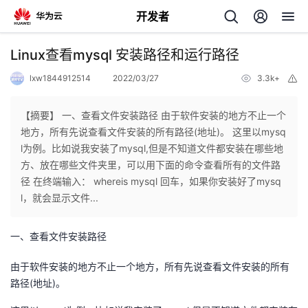
开发者
返
Linux查看mysql 安装路径和运行路径
回
lxw1844912514
2022/03/27
3.3k+
举
报
【摘要】 一、查看文件安装路径 由于软件安装的地方不止一个
地方，所有先说查看文件安装的所有路径(地址)。 这里以mysq
l为例。比如说我安装了mysql,但是不知道文件都安装在哪些地
个
方、放在哪些文件夹里，可以用下面的命令查看所有的文件路
径 在终端输入： whereis mysql 回车，如果你安装好了mysq
我
人
l，就会显示文件...
的
主
一、查看文件安装路径
开
页
由于软件安装的地方不止一个地方，所有先说查看文件安装的所有
路径(地址)。
发