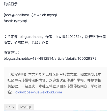
终端显示:
我
注
的
开
[root@localhost ~]# which mysql
的
Programs
发
/usr/bin/mysql
支
者
文章来源: blog.csdn.net，作者：lxw1844912514，版权归原作者
持
学
所有，如需转载，请联系作者。
原文链接：
我
堂
blog.csdn.net/lxw1844912514/article/details/100029372
的
我
我
【版权声明】本文为华为云社区用户转载文章，如果您发现本
技
的
的
我
社区中有涉嫌抄袭的内容，欢迎发送邮件进行举报，并提供相
关证据，一经查实，本社区将立刻删除涉嫌侵权内容，举报邮
术
云
课
的
我
箱：
cloudbbs@huaweicloud.com
支
声
程
认
的
我
Linux
MySQL