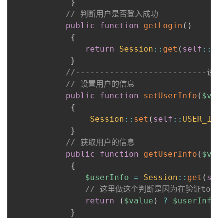
}
持
建
证
实
的
// 判断用户是否登入成功
public
function
getLogin
(
)
议
验
收
{
return
Session
::
get
(
self
::
L
藏
}
//------------------------
// 设置用户的信息
public
function
setUserInfo
(
$va
{
Session
::
set
(
self
::
USER_IN
}
// 获取用户的信息
public
function
getUserInfo
(
$va
{
$userInfo
=
Session
::
get
(
se
// 这里做这个判断是因为在验证tok
return
(
$value
)
?
$userInfo
}