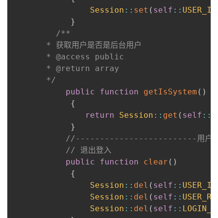
Session
::
set
(
self
::
USER_IS
}
/**

       * 获取用户是否是后台用户

       * @access public

       * @return array

       */
public
function
getIsSystem
(
)
{
return
Session
::
get
(
self
::
U
}
//------------------------
// 退出登入
public
function
clear
(
)
{
Session
::
del
(
self
::
USER_IN
Session
::
del
(
self
::
USER_RO
Session
::
del
(
self
::
LOGIN_M