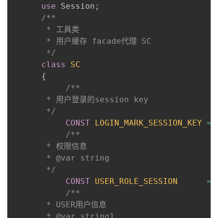
use
Session
;
者
/**

       * 工具类

       * 用户缓存 facade代理 SC

我
       */
的
我
class
SC
{
博
的
我
/**

       * 用户登录的session key

       */
客
论
的
我
CONST
LOGIN_MARK_SESSION_KEY
=
坛
圈
的
我
/**

       * 权限信息

       * @var string

子
直
的
我
       */
我
播
活
的
CONST
USER_ROLE_SESSION
=
/**

我
       * USER用户信息

动
关
的
       * @var string1
