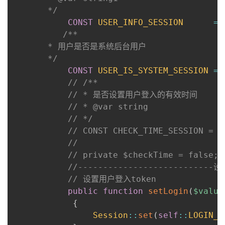
我
       */
注
的
开
CONST
USER_INFO_SESSION
=
/**

的
Programs
发
       * 用户是否是系统后台用户

       */
支
者
CONST
USER_IS_SYSTEM_SESSION
=
// /**
持
学
// * 是否设置用户登入的有效时间
// * @var string
我
堂
// */
// CONST CHECK_TIME_SESSION = '
的
我
我
//
// private $checkTime = false;
技
的
的
我
//------------------------
// 设置用户登入token
术
云
课
的
我
public
function
setLogin
(
$value
{
支
声
程
认
的
我
Session
::
set
(
self
::
LOGIN_M