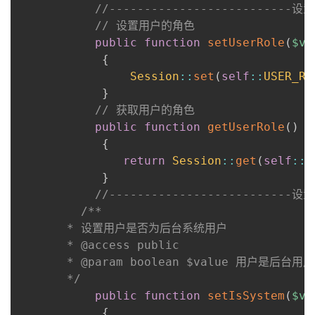
//-------------------------
// 设置用户的角色
public
function
setUserRole
(
$va
{
Session
::
set
(
self
::
USER_RO
}
// 获取用户的角色
public
function
getUserRole
(
)
{
return
Session
::
get
(
self
::
U
}
//-----------------------
/**

       * 设置用户是否为后台系统用户

       * @access public

       * @param boolean $value 用户是后台用户
       */
public
function
setIsSystem
(
$va
{