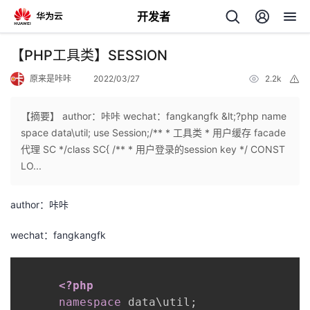
开发者
返
【PHP工具类】SESSION
回
原来是咔咔
2022/03/27
2.2k
举
报
【摘要】 author：咔咔 wechat：fangkangfk &lt;?php name
space data\util; use Session;/** * 工具类 * 用户缓存 facade
代理 SC */class SC{ /** * 用户登录的session key */ CONST
个
LO...
我
人
author：咔咔
的
主
wechat：fangkangfk
开
页
<?php
发
namespace
data
\
util
;