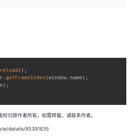
reload
(
)
;
r
.
getFrameIndex
(
window
.
name
)
;
x
)
;
咔咔-，版权归原作者所有，如需转载，请联系作者。
le/details/85391835