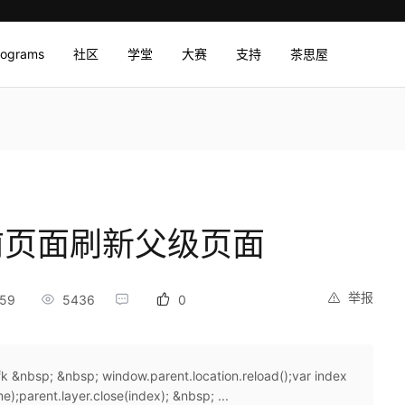
rograms
社区
学堂
大赛
支持
茶思屋
当前页面刷新父级页面
举报
:59
5436
0
sp; &nbsp; window.parent.location.reload();var index
;parent.layer.close(index); &nbsp; ...