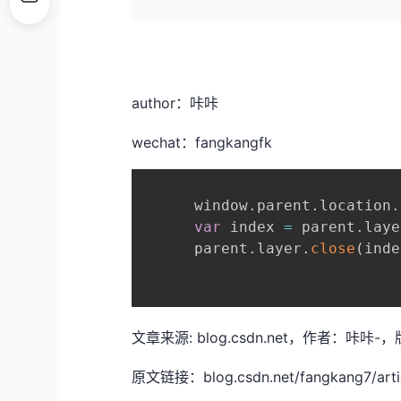
author：咔咔
wechat：fangkangfk
      window
.
parent
.
location
.
var
 index 
=
 parent
.
laye
      parent
.
layer
.
close
(
inde
文章来源: blog.csdn.net，作者：
原文链接：blog.csdn.net/fangkang7/artic