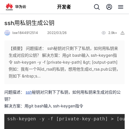
开发者
返
ssh用私钥生成公钥
回
lxw1844912514
2022/03/26
2.9k+
举
报
【摘要】 问题描述： ssh秘钥对只剩下了私钥，如何用私钥来
生成对应的公钥？ 解决方案：用git bash输入 ssh-keygen指
令 ssh-keygen -y -f [private-key-path] &gt; [output-path]
个
例如：我有一个叫id_rsa的私钥，想用他生成id_rsa.pub公钥，
则如下 &nbsp;s...
我
人
问题描述：
ssh
秘钥对只剩下了私钥，如何用私钥来生成对应的公
的
主
钥？
解决方案：用git bash输入 ssh-keygen指令
开
页
ssh-keygen -y -f [private-key-path] > [out
发