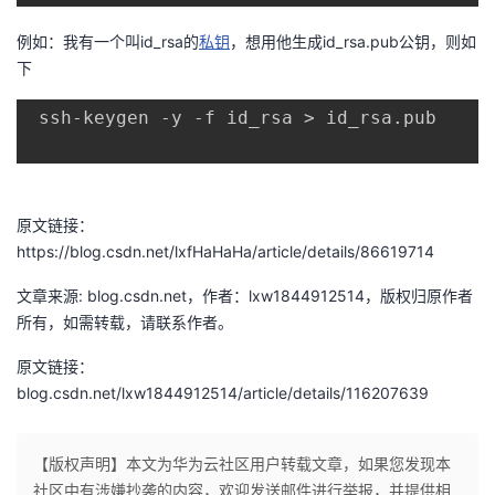
者
例如：我有一个叫id_rsa的
私钥
，想用他生成id_rsa.pub公钥，则如
下
我
 ssh-keygen -y -f id_rsa > id_rsa.pub
的
我
博
的
我
原文链接：
https://blog.csdn.net/lxfHaHaHa/article/details/86619714
客
论
的
我
文章来源: blog.csdn.net，作者：lxw1844912514，版权归原作者
坛
圈
的
我
所有，如需转载，请联系作者。
子
直
的
我
原文链接：
blog.csdn.net/lxw1844912514/article/details/116207639
我
播
活
的
我
【版权声明】本文为华为云社区用户转载文章，如果您发现本
动
关
的
社区中有涉嫌抄袭的内容，欢迎发送邮件进行举报，并提供相