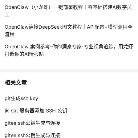
持
建
证
实
的
OpenClaw（小龙虾）一键部署教程｜零基础搭建AI数字员
工
议
验
收
OpenClaw连接DeepSeek图文教程｜API配置+模型调用全
藏
流程
OpenClaw 案例参考-你的洞察专家-专业视角追踪，用龙虾
打造你的AI情报站
相关文章
git生成ssh key
向 Git 服务器添加 SSH 公钥
gitee ssh公钥生成与连接
gitee ssh公钥生成与连接