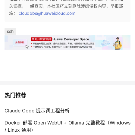
我
关证据，一经查实，本社区将立刻删除涉嫌侵权内容，举报邮
注
的
开
箱：
cloudbbs@huaweicloud.com
的
Programs
发
ssh
支
者
持
学
我
堂
的
我
我
技
的
热门推荐
的
我
术
云
课
的
我
Claude Code 提示词工程分析
Docker 部署 Open WebUI + Ollama 完整教程（Windows
支
声
程
认
的
我
/ Linux 通用）