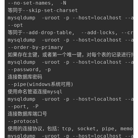
--no-set-names,  -N

等同于--skip-set-charset

mysqldump  -uroot -p --host=localhost --al
--opt

等同于--add-drop-table,  --add-locks, --cre
mysqldump  -uroot -p --host=localhost --all
--order-by-primary

如果存在主键，或者第一个唯一键，对每个表的记录进行排序。
mysqldump  -uroot -p --host=localhost --al
--password, -p

连接数据库密码

--pipe(windows系统可用)

使用命名管道连接mysql

mysqldump  -uroot -p --host=localhost --all
--port, -P

连接数据库端口号

--protocol

使用的连接协议，包括：tcp, socket, pipe, memory
mysqldump  -uroot -p --host=localhost --al