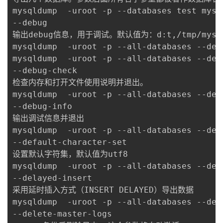
mysqldump  -uroot -p --databases test mysql
--debug

输出debug信息，用于调试。默认值为：d:t,/tmp/mysqld
mysqldump  -uroot -p --all-databases --debu
mysqldump  -uroot -p --all-databases --deb
--debug-check

检查内存和打开文件使用说明并退出。

mysqldump  -uroot -p --all-databases --debu
--debug-info

输出调试信息并退出

mysqldump  -uroot -p --all-databases --debu
--default-character-set

设置默认字符集，默认值为utf8

mysqldump  -uroot -p --all-databases --def
--delayed-insert

采用延时插入方式（INSERT DELAYED）导出数据

mysqldump  -uroot -p --all-databases --dela
--delete-master-logs
