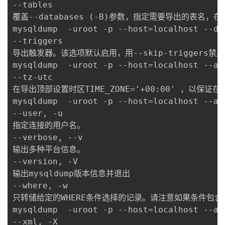
--tables

覆盖--databases (-B)参数，指定需要导出的表名，在后
mysqldump  -uroot -p --host=localhost --da
--triggers

导出触发器。该选项默认启用，用--skip-triggers禁用
mysqldump  -uroot -p --host=localhost --al
--tz-utc

在导出顶部设置时区TIME_ZONE='+00:00' ，以保
mysqldump  -uroot -p --host=localhost --al
--user, -u

指定连接的用户名。

--verbose, --v

输出多种平台信息。

--version, -V

输出mysqldump版本信息并退出

--where, -w

只转储给定的WHERE条件选择的记录。请注意如果条件包
mysqldump  -uroot -p --host=localhost --al
--xml, -X
