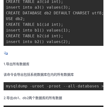
CREATE TABLE a3(id int);

我
注
的
开
insert into a3() values(3);

CREATE DATABASE db2 DEFAULT CHARSET utf8;

的
Programs
发
USE db2;

CREATE TABLE b1(id int);

支
者
insert into b1() values(1);

CREATE TABLE b2(id int);

持
学
insert into b2() values(2);
我
堂
的
我
1.导出所有数据库
我
该命令会导出包括系统数据库在内的所有数据库
技
的
的
我
mysqldump -uroot -proot --all-databases >/
术
云
课
的
我
支
声
2.导出db1、db2两个数据库的所有数据
程
认
的
我