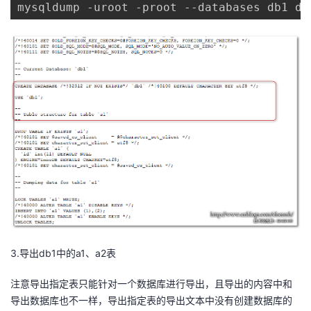
持
建
mysqldump -uroot -proot --databases db1 db
证
实
的
议
验
收
藏
3.导出db1中的a1、a2表
注意导出指定表只能针对一个数据库进行导出，且导出的内容中和
导出数据库也不一样，导出指定表的导出文本中没有创建数据库的