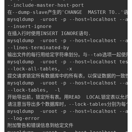
--include-master-host-port

在--dump-slave产生的'CHANGE  MASTER TO..'语句
mysqldump  -uroot -p --host=localhost --al
--insert-ignore

在插入行时使用INSERT IGNORE语句.

mysqldump  -uroot -p --host=localhost --al
--lines-terminated-by

输出文件的每行用给定字符串划分。与--tab选项一起使用，不能用
mysqldump  -uroot -p --host=localhost test
--lock-all-tables,  -x

提交请求锁定所有数据库中的所有表，以保证数据的一致性。这是一个
mysqldump  -uroot -p --host=localhost --al
--lock-tables,  -l

开始导出前，锁定所有表。用READ  LOCAL锁定表以允许M
请注意当导出多个数据库时，--lock-tables分别
mysqldump  -uroot -p --host=localhost --al
--log-error

附加警告和错误信息到给定文件
