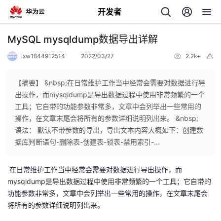
开发者
返
MySQL mysqldump数据导出详解
回
lxw1844912514
2022/03/27
2.2k+
举
报
【摘要】 &nbsp;在日常维护工作当中经常会需要对数据进行导
出操作，而mysqldump是导出数据过程中使用非常频繁的一个
工具；它自带的功能参数非常多，文章中会列举出一些常用的
个
操作，在文章末尾会将所有的参数详细说明列出来。 &nbsp;
语法： 默认不带参数的导出，导出文本内容大概如下：创建数
我
人
据库判断语句-删除表-创建表-锁表-禁用索引-...
的
主
在日常维护工作当中经常会需要对数据进行导出操作，而
mysqldump是导出数据过程中使用非常频繁的一个工具；它自带的
开
页
功能参数非常多，文章中会列举出一些常用的操作，在文章末尾会
将所有的参数详细说明列出来。
发