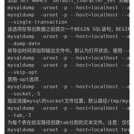
添加'SET NAMES  default_character_set'
mysqldump  -uroot -p --host=localhost --all
mysqldump  -uroot -p --host=localhost --al
--single-transaction

该选项在导出数据之前提交一个BEGIN SQL语句，BEGI
mysqldump  -uroot -p --host=localhost --al
--dump-date

将导出时间添加到输出文件中。默认为打开状态，使用--skip-
mysqldump  -uroot -p --host=localhost --all
mysqldump  -uroot -p --host=localhost --al
--skip-opt

禁用–opt选项.

mysqldump  -uroot -p --host=localhost --al
--socket,-S

指定连接mysql的socket文件位置，默认路径/tmp/mysql
mysqldump  -uroot -p --host=localhost --al
--tab,-T

为每个表在给定路径创建tab分割的文本文件。注意：仅仅用于my
mysqldump  -uroot -p --host=localhost test