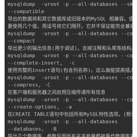
mysqldump  -uroot -p --all-databases --sk
--compatible

导出的数据将和其它数据库或旧版本的MySQL 相兼容。值可以为ansi、
要使用几个值，用逗号将它们隔开。它并不保证能完全兼容，
mysqldump  -uroot -p --all-databases --comp
--compact

导出更少的输出信息(用于调试)。去掉注释和头尾等结构。可以使用选项：--
mysqldump  -uroot -p --all-databases --comp
--complete-insert,  -c

使用完整的insert语句(包含列名称)。这么做能提高插入效率
mysqldump  -uroot -p --all-databases --comp
--compress, -C

在客户端和服务器之间启用压缩传递所有信息

mysqldump  -uroot -p --all-databases --comp
--create-options,  -a

在CREATE TABLE语句中包括所有MySQL特性选项。(默认
mysqldump  -uroot -p --all-databases

--databases,  -B

导出几个数据库。参数后面所有名字参量都被看作数据库名。