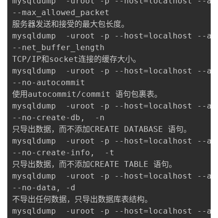
mysqldump  -uroot -p --host=localhost --al
--max_allowed_packet

服务器发送和接受的最大包长度。

mysqldump  -uroot -p --host=localhost --al
--net_buffer_length

TCP/IP和socket连接的缓存大小。

mysqldump  -uroot -p --host=localhost --al
--no-autocommit

使用autocommit/commit 语句包裹表。

mysqldump  -uroot -p --host=localhost --al
--no-create-db,  -n

只导出数据，而不添加CREATE DATABASE 语句。

mysqldump  -uroot -p --host=localhost --al
--no-create-info,  -t

只导出数据，而不添加CREATE TABLE 语句。

mysqldump  -uroot -p --host=localhost --al
--no-data, -d

不导出任何数据，只导出数据库表结构。

mysqldump  -uroot -p --host=localhost --al