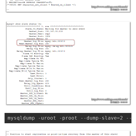
mysqldump -uroot -proot --dump-slave=2 --d