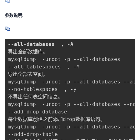
参数说明:
--all-databases  , -
A
导出全部数据库。

mysqldump  -uroot -p --all-databases

--all-tablespaces  , -Y

导出全部表空间。

mysqldump  -uroot -p --all-databases --all-
--no-tablespaces  , -y

不导出任何表空间信息。

mysqldump  -uroot -p --all-databases --no-t
--add-drop-database

每个数据库创建之前添加drop数据库语句。

mysqldump  -uroot -p --all-databases --add-
--add-drop-table
