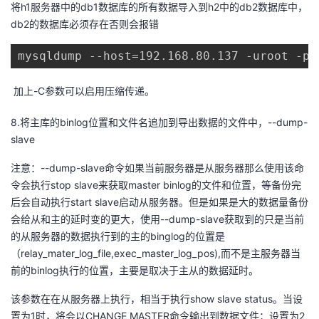
将h1服务器中的db1数据库的所有数据导入到h2中的db2数据库中，
db2的数据库必须存在否则会报错
mysqldump --host=192.168.80.137 -uroot -pr
加上-C参数可以启用压缩传递。
8.将主库的binlog位置和文件名追加到导出数据的文件中，--dump-
slave
注意：--dump-slave命令如果当前服务器是从服务器那么使用该命
令会执行stop slave来获取master binlog的文件和位置，等备份完
后会自动执行start slave启动从服务器。但是如果是大的数据量备份
会给从和主的延时变的更大，使用--dump-slave获取到的只是当前
的从服务器的数据执行到的主的binglog的位置是
（relay_mater_log_file,exec_master_log_pos),而不是主服务器当
前的binlog执行的位置，主要是取决于主从的数据延时。
该参数在在从服务器上执行，相当于执行show slave status。当设
置为1时，将会以CHANGE MASTER命令输出到数据文件；设置为2