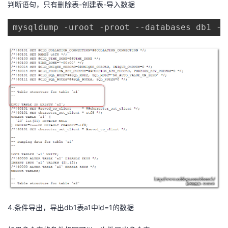
判断语句，只有删除表-创建表-导入数据
mysqldump -uroot -proot --databases db1 --
4.条件导出，导出db1表a1中id=1的数据