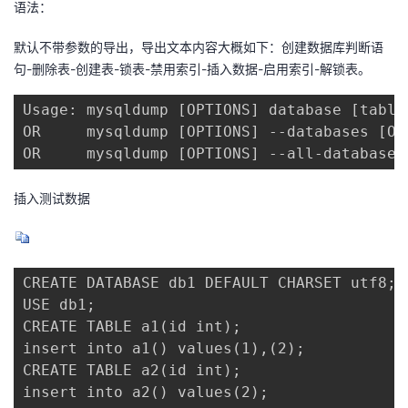
语法：
者
默认不带参数的导出，导出文本内容大概如下：创建数据库判断语
句-删除表-创建表-锁表-禁用索引-插入数据-启用索引-解锁表。
我
Usage: mysqldump [OPTIONS] database [tables
的
我
OR     mysqldump [OPTIONS] --databases [OP
OR     mysqldump [OPTIONS] --all-databases
博
的
我
插入测试数据
客
论
的
我
坛
圈
的
我
CREATE DATABASE db1 DEFAULT CHARSET utf8;

子
直
的
我
USE db1;

CREATE TABLE a1(id int);

我
播
活
的
insert into a1() values(1),(2);

CREATE TABLE a2(id int);

我
动
关
的
insert into a2() values(2);
