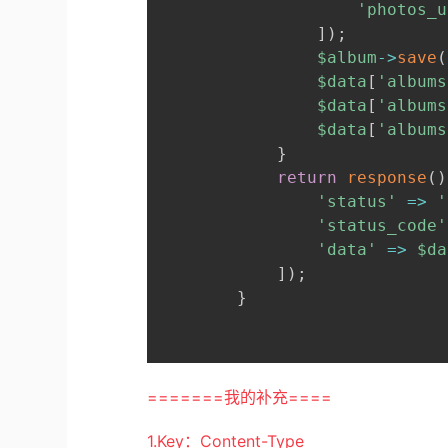
'photos_u
]
)
;
$album
->
save
(
$data
[
'albums
$data
[
'albums
$data
[
'albums
}
return
response
(
)
'status'
=>
'
'status_code'
'data'
=>
$da
]
)
;
}
=======我的补充====
1.Key：Content-Type