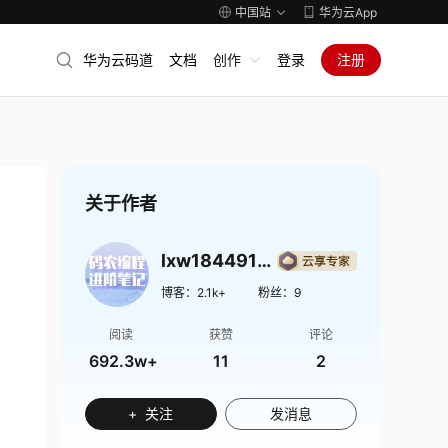
中国站
华为云App
华为云码道
文档
创作
登录
注册
关于作者
lxw1844912514
博客：
2.1k+
粉丝：
9
阅读
获赞
评论
692.3w+
11
2
+ 关注
发消息