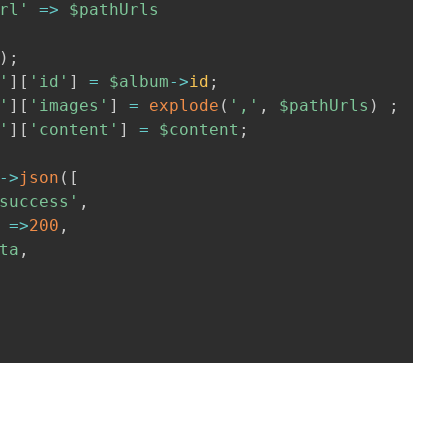
rl'
=>
$pathUrls
)
;
'
]
[
'id'
]
=
$album
->
id
;
'
]
[
'images'
]
=
explode
(
','
,
$pathUrls
)
;
'
]
[
'content'
]
=
$content
;
->
json
(
[
success'
,
=>
200
,
ta
,