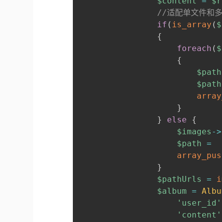
$content
=
$r
//适配单文件和
if
(
is_array
(
$
{
foreach
(
$
{
$path
$path
array
}
}
else
{
$images
->
$path
=
array_pus
}
$pathUrls
=
i
$album
=
Albu
'user_id'
'content'