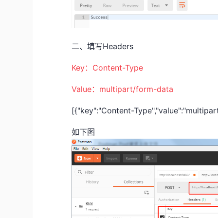
二、填写Headers
Key：Content-Type
Value：multipart/form-data
[{"key":"Content-Type","value":"multipart
如下图