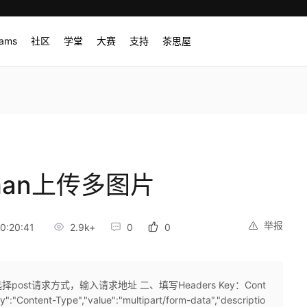
rams
社区
学堂
大赛
支持
茶思屋
stman上传多图片
举报
0:20:41
2.9k+
0
0
选择post请求方式，输入请求地址 二、填写Headers Key：Cont
":"Content-Type","value":"multipart/form-data","descriptio