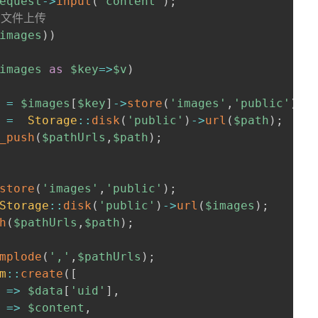
equest
->
input
(
'content'
)
;
多文件上传
images
)
)
images
as
$key
=>
$v
)
=
$images
[
$key
]
->
store
(
'images'
,
'public'
)
;
=
Storage
::
disk
(
'public'
)
->
url
(
$path
)
;
_push
(
$pathUrls
,
$path
)
;
store
(
'images'
,
'public'
)
;
Storage
::
disk
(
'public'
)
->
url
(
$images
)
;
h
(
$pathUrls
,
$path
)
;
mplode
(
','
,
$pathUrls
)
;
m
::
create
(
[
=>
$data
[
'uid'
]
,
=>
$content
,