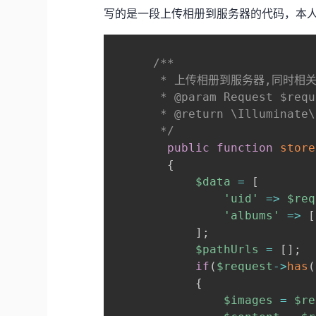
写的是一段上传相册到服务器的代码，本
/**

       * 上传相册到服务器,同时相
       * @param Request $requ
       * @return \Illuminate\
       */
public
function
store
{
$data
=
[
'uid'
=>
$req
'albums'
=>
[
]
;
$pathUrls
=
[
]
;
if
(
$request
->
has
(
{
$images
=
$re