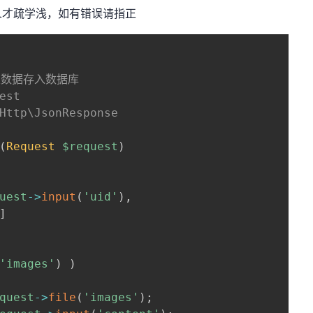
人才疏学浅，如有错误请指正
关数据存入数据库

est

Http\JsonResponse

(
Request
$request
)
uest
->
input
(
'uid'
)
,
]
'images'
)
)
quest
->
file
(
'images'
)
;