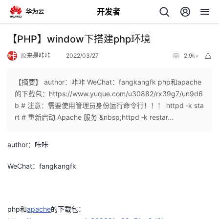
开发者
返
【PHP】window下搭建php环境
回
原来是咔咔
2022/03/27
2.9k+
举
报
【摘要】 author：咔咔 WeChat：fangkangfk php和apache
的下载包：https://www.yuque.com/u30882/rx39g7/un9d6
b # 注意：需要使用管理员身份运行命令行！！！ httpd ‐k sta
个
rt # 重新启动 Apache 服务 &nbsp;httpd ‐k restar...
我
人
author：咔咔
的
主
WeChat：fangkangfk
开
页
php和
apache
的下载包：
发