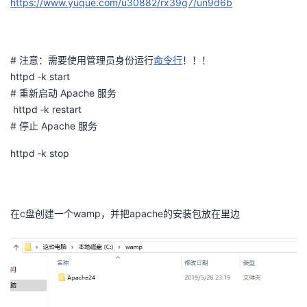
https://www.yuque.com/u30882/rx39g7/un9d6b
者
我
# 注意：需要使用管理员身份运行
命令行
！！！
httpd ‐k start
的
我
# 重新启动 Apache 服务
httpd ‐k restart
博
的
我
# 停止 Apache 服务
httpd ‐k stop
客
论
的
我
坛
圈
的
我
在c盘创建一个wamp，并把apache的安装包放在里边
子
直
的
我
我
播
活
的
我
动
关
的