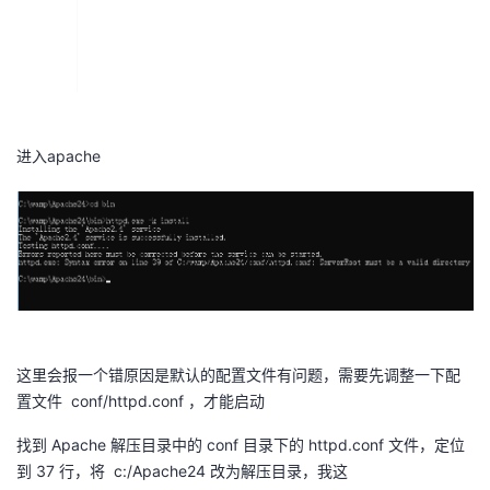
我
注
的
开
的
Programs
发
​
支
者
进入apache
持
学
我
堂
的
我
我
​
技
的
的
我
这里会报一个错原因是默认的配置文件有问题，需要先调整一下配
术
云
课
的
我
置文件 conf/httpd.conf ，才能启动
找到 Apache 解压目录中的 conf 目录下的 httpd.conf 文件，定位
支
声
程
认
的
我
到 37 行，将 c:/Apache24 改为解压目录，我这