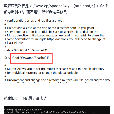
持
建
证
实
的
里解压到路径是 C:/Develop/Apache24 ，（http.conf文件中路径
都为反斜杠/，而不是\）所以我这里修改
议
验
收
藏
​
然后检测一下配置是否成功