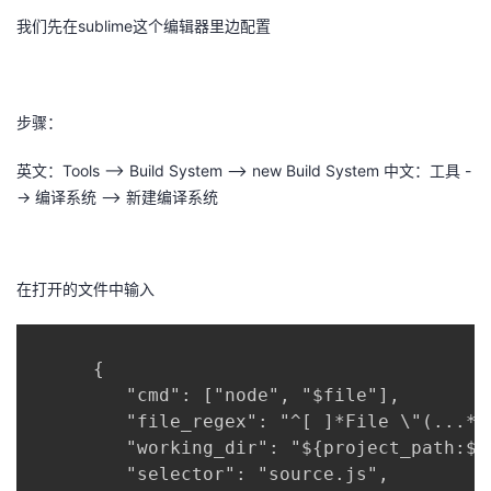
我们先在sublime这个编辑器里边配置
者
我
步骤：
的
我
英文：Tools --> Build System --> new Build System 中文：工具 -
-> 编译系统 --> 新建编译系统
博
的
我
客
论
的
我
在打开的文件中输入
坛
圈
的
我
子
直
的
我
      {

         "cmd": ["node", "$file"],

我
播
活
的
         "file_regex": "^[ ]*File \"(...*?
         "working_dir": "${project_path:${f
我
动
关
的
         "selector": "source.js",
