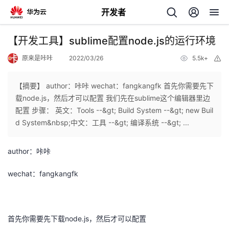
开发者
返
【开发工具】sublime配置node.js的运行环境
回
原来是咔咔
2022/03/26
5.5k+
举
报
【摘要】 author：咔咔 wechat：fangkangfk 首先你需要先下
载node.js，然后才可以配置 我们先在sublime这个编辑器里边
配置 步骤： 英文：Tools --&gt; Build System --&gt; new Buil
个
d System&nbsp;中文：工具 --&gt; 编译系统 --&gt; ...
我
人
author：咔咔
的
主
wechat：fangkangfk
开
页
首先你需要先下载node.js，然后才可以配置
发