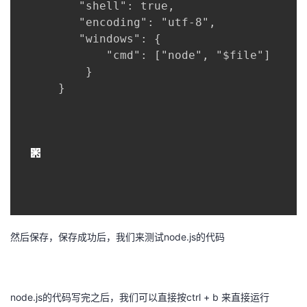
         "shell": true,

我
注
的
开
         "encoding": "utf-8",

         "windows": {

的
Programs
发
             "cmd": ["node", "$file"]

          }

支
者
      }

持
学
我
堂
的
我
我
技
的
的
我
然后保存，保存成功后，我们来测试node.js的代码
术
云
课
的
我
支
声
程
认
的
我
node.js的代码写完之后，我们可以直接按ctrl + b 来直接运行