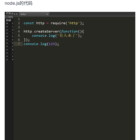
持
建
node.js的代码
证
实
的
议
验
收
藏