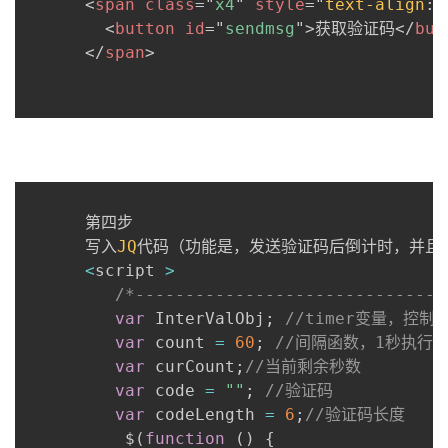
<
span
class
=
"
x4
"
style
=
"
text-align
:
 
持
建
证
实
的
<
button
id
=
"
sendmsg
"
>
获取验证码
</
but
</
span
>
议
验
收
藏
      第四步

      写入
JQ
代码（功能是，发送验证码后倒计时，并且
<
script 
>
/*-------------------------------
var
 InterValObj
;
//timer变量，控制
var
 count 
=
60
;
//间隔函数，1秒执行
var
 curCount
;
//当前剩余秒数
var
 code 
=
""
;
//验证码
var
 codeLength 
=
6
;
//验证码长度
          $
(
function
(
)
{