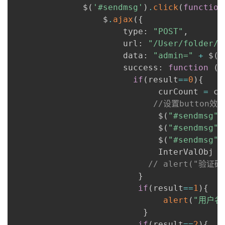
              $
(
'#sendmsg'
)
.
click
(
function
                  $
.
ajax
(
{
                      type
:
"POST"
,
url
:
"/User/folder/c
data
:
"admin="
+
 $
(
'
success
:
function
(
r
if
(
result
==
0
)
{
                             curCount 
=
 co
//设置button
                             $
(
"#sendmsg"
)
                             $
(
"#sendmsg"
)
                             $
(
"#sendmsg"
)
                             InterValObj 
=
// alert("验证
}
if
(
result
==
1
)
{
alert
(
"用户名
}
if
(
result
==
2
)
{