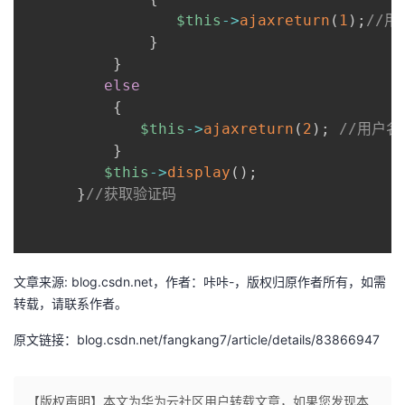
$this
->
ajaxreturn
(
1
)
;
//
}
}
else
{
$this
->
ajaxreturn
(
2
)
;
//用户名
}
$this
->
display
(
)
;
}
//获取验证码
文章来源: blog.csdn.net，作者：咔咔-，版权归原作者所有，如需
转载，请联系作者。
原文链接：blog.csdn.net/fangkang7/article/details/83866947
【版权声明】本文为华为云社区用户转载文章，如果您发现本