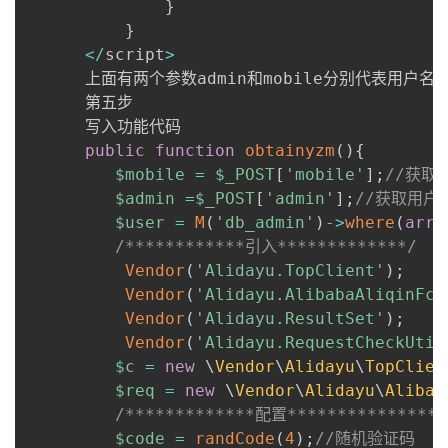
}
}
<
/
script
>
      上面有两个参数admin和mobile分别代表用户名
      第五步

      写入功能代码

public
function
obtainyzm
(
)
{
$mobile
=
$_POST
[
'mobile'
]
;
//获取
$admin
=
$_POST
[
'admin'
]
;
//获取用户
$user
=
M
(
'db_admin'
)
->
where
(
arra
/************引入*************/
Vendor
(
'Alidayu.TopClient'
)
;
Vendor
(
'Alidayu.AlibabaAliqinFcS
Vendor
(
'Alidayu.ResultSet'
)
;
Vendor
(
'Alidayu.RequestCheckUtil
$c
=
new
\
Vendor
\
Alidayu
\
TopClien
$req
=
new
\
Vendor
\
Alidayu
\
Alibab
/*************配置***************/
$code
=
randCode
(
4
)
;
//随机验证码