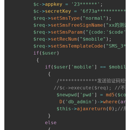
$c
->
appkey
=
'23******'
;
$c
->
secretKey
=
'6f73a***********
$req
->
setSmsType
(
"normal"
)
;
$req
->
setSmsFreeSignName
(
"xx的测试
$req
->
setSmsParam
(
"{code:'
$code
'}
$req
->
setRecNum
(
"
$mobile
"
)
;
$req
->
setSmsTemplateCode
(
"SMS_3**
if
(
$user
)
{
if
(
$user
[
'mobile'
]
==
$mobile
{
/*************发送验证码
//$c->execute($req)
$newpwd
[
'pwd'
]
=
md5
(
$cod
D
(
'db_admin'
)
->
where
(
arr
$this
->
ajaxreturn
(
0
)
;
//
}
else
{