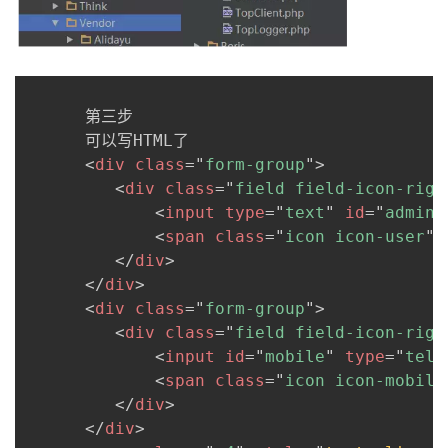
我
注
的
开
的
Programs
发
      第三步

支
者
      可以写HTML了

<
div
class
=
"
form-group
"
>
持
学
<
div
class
=
"
field field-icon-righ
<
input
type
=
"
text
"
id
=
"
admin
"
我
堂
<
span
class
=
"
icon icon-user
"
>
</
div
>
的
我
我
</
div
>
<
div
class
=
"
form-group
"
>
技
的
的
我
<
div
class
=
"
field field-icon-righ
<
input
id
=
"
mobile
"
type
=
"
tel
"
术
云
课
的
我
<
span
class
=
"
icon icon-mobile
</
div
>
支
声
程
认
的
我
</
div
>