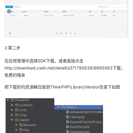
者
我
的
我
2.第二步
博
的
我
在应用管理中选择SDK下载，或者直接点击
客
论
的
我
http://download.csdn.net/detail/s371795639/9695983下载，
免费的哦亲
坛
圈
的
我
把下载好的资源解压放到ThinkPHP\Library\Vendor目录下如图
子
直
的
我
我
播
活
的
我
动
关
的