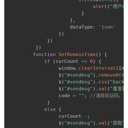
alert
(
"用户名
}
}
,
dataType
:
'json'
}
)
}
)
}
)
function
SetRemainTime
(
)
{
if
(
curCount 
==
0
)
{
                  window
.
clearInterval
(
Int
                  $
(
"#sendmsg"
)
.
removeAttr
                  $
(
"#sendmsg"
)
.
css
(
"backg
                  $
(
"#sendmsg"
)
.
val
(
"重发验
                  code 
=
""
;
//清除验证码。
}
else
{
                  curCount
--
;
                  $
(
"#sendmsg"
)
.
val
(
"获取"