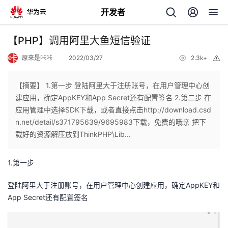
开发者
返
【PHP】调用阿里大鱼短信验证
回
原来是咔咔
2022/03/27
2.3k+
举
报
【摘要】 1.第一步 登陆阿里大于注册账号，在用户管理中心创
建应用，确定AppKEY和App Secret还有配置签名 2.第二步 在
应用管理中选择SDK下载，或者直接点击http://download.csd
个
n.net/detail/s371795639/9695983下载，免费的哦亲 把下
载好的资源解压放到ThinkPHP\Lib...
我
人
1.第一步
的
主
登陆阿里大于注册账号，在用户管理中心创建应用，确定AppKEY和
开
页
App Secret还有配置签名
发