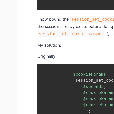
I now bound the
session_set_cook
the session already exists bef
（）
session_set_cookie_params
My solution:
Originally:
$cookieParams
=
 
              session_set_coo
$seconds
,
$cookieParam
$cookieParam
$cookieParam
)
;