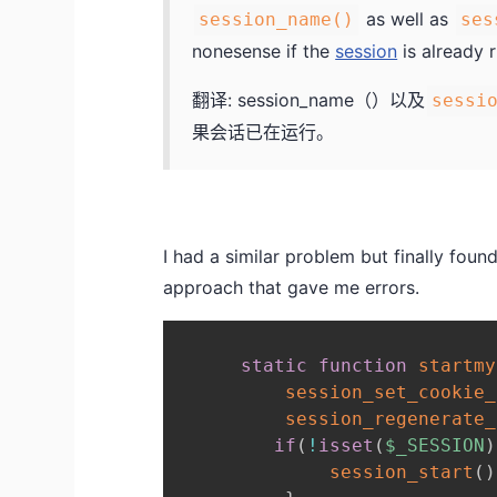
as well as
session_name()
ses
nonesense if the
session
is already 
翻译: session_name（）以及
sessi
果会话已在运行。
I had a similar problem but finally fou
approach that gave me errors.
static
function
startmy
session_set_cookie_
session_regenerate_
if
(
!
isset
(
$_SESSION
)
session_start
(
)