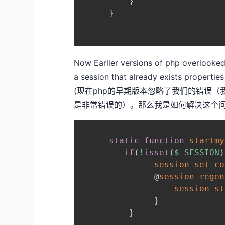
}
}
Now Earlier versions of php overlooked
a session that already exists propertie
(现在php的早期版本忽略了我们的错误
是非常错误的）。那么我是如何解决这个问
static
function
startmy
if
(
!
isset
(
$_SESSION
)
session_set_co
               @
session_regen
session_st
}
}