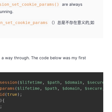
are always
sion_set_cookie_params()
running.
（）总是不存在意义的,如
on_set_cookie_params
nd a way through. The code below was my first
session
(
$lifetime
,
$path
,
$domain
,
$secure
,
params
(
$lifetime
,
$path
,
$domain
,
$secure
,
$
id
(
true
)
;
)
{
;