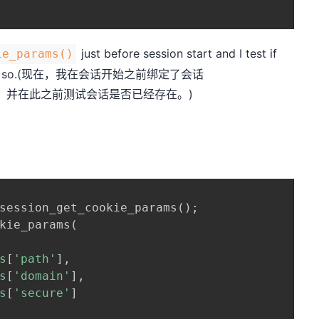
just before session start and I test if
ie_params()
ore doing so.(现在，我在会话开始之前绑定了会话
，并在此之前测试会话是否已经存在。)
session_get_cookie_params
(
)
;
kie_params
(
s
[
'path'
]
,
s
[
'domain'
]
,
s
[
'secure'
]