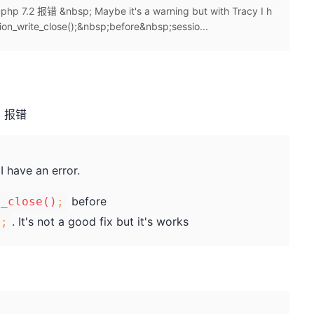
错 &nbsp; Maybe it's a warning but with Tracy I h
sion_write_close();&nbsp;before&nbsp;sessio...
2 报错
I have an error.
before
e_close()
;
. It's not a good fix but it's works
);