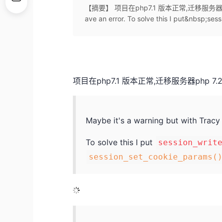
【摘要】 项目在php7.1 版本正常,迁移服务器php 7.2 报
ave an error. To solve this I put&nbsp;ses
项目在php7.1 版本正常,迁移服务器php 7.
Maybe it's a warning but with Tracy 
To solve this I put
session_writ
session_set_cookie_params(