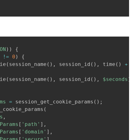
ON
)
)
{
!=
0
)
{
ie
(
session_name
(
)
,
 session_id
(
)
,
 time
(
)
+
$s
ie
(
session_name
(
)
,
 session_id
(
)
,
$seconds
)
;
ms
=
 session_get_cookie_params
(
)
;
_cookie_params
(
s
,
Params
[
'path'
]
,
Params
[
'domain'
]
,
Params
[
'secure'
]