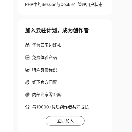
PHP中的Session与Cookie：管理用户状态
加入云驻计划，成为创作者
华为云周边好礼
免费体验产品
特殊身份标识
$httponly
)
{
线下官方门票
内部专家零距离
re
,
$httponly
)
;
与10000+优质创作者共同成长
立即加入