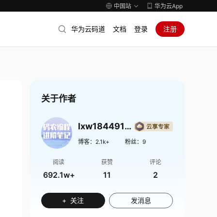
中国站
华为云App
华为云码道
文档
登录
注册
关于作者
lxw1844912514
博客：
2.1k+
粉丝：
9
阅读
获赞
评论
692.1w+
11
2
+ 关注
发消息