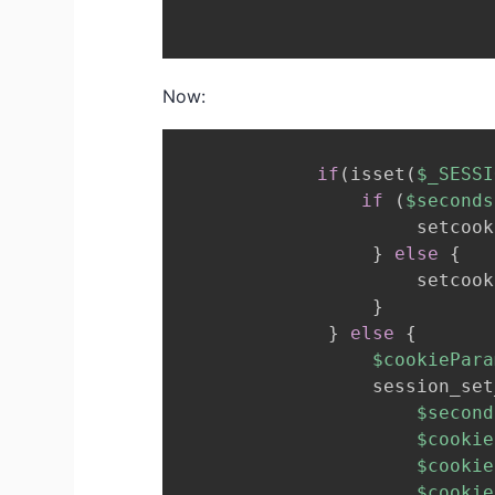
Now:
if
(
isset
(
$_SESSI
if
(
$seconds
                      setcook
}
else
{
                      setcook
}
}
else
{
$cookiePara
                  session_set
$second
$cookie
$cookie
$cookie