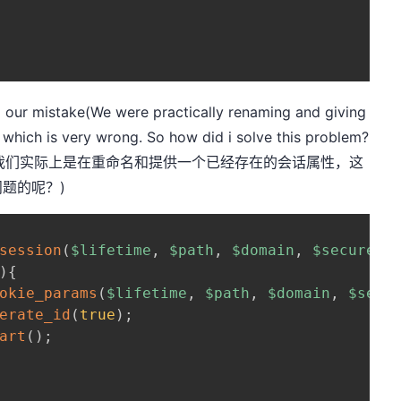
 our mistake(We were practically renaming and giving
s which is very wrong. So how did i solve this problem?
（我们实际上是在重命名和提供一个已经存在的会话属性，这
题的呢？)
session
(
$lifetime
,
$path
,
$domain
,
$secure
,
)
{
okie_params
(
$lifetime
,
$path
,
$domain
,
$secu
erate_id
(
true
)
;
art
(
)
;