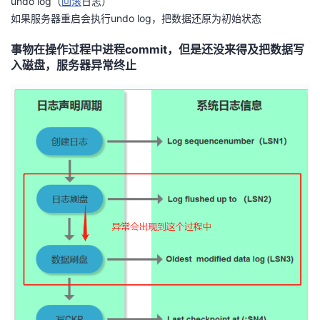
undo log（
回滚
日志）
如果服务器重启会执行undo log，把数据还原为初始状态
者
事物在操作过程中进程commit，但是还没来得及把数据写
我
入磁盘，服务器异常终止
的
我
博
的
我
客
论
的
我
坛
圈
的
我
子
直
的
我
我
播
活
的
我
动
关
的