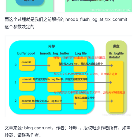
我
注
的
开
而这个过程就是我们之前解析的innodb_flush_log_at_trx_commit
的
Programs
发
这个参数决定的
支
者
持
学
我
堂
的
我
我
技
的
的
我
术
云
课
的
我
支
声
程
认
的
我
文章来源: blog.csdn.net，作者：咔咔-，版权归原作者所有，如需
转载，请联系作者。