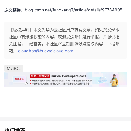
持
建
证
实
的
原文链接：blog.csdn.net/fangkang7/article/details/97784905
议
验
收
【版权声明】本文为华为云社区用户转载文章，如果您发现本
藏
社区中有涉嫌抄袭的内容，欢迎发送邮件进行举报，并提供相
关证据，一经查实，本社区将立刻删除涉嫌侵权内容，举报邮
箱：
cloudbbs@huaweicloud.com
MySQL
热门推荐