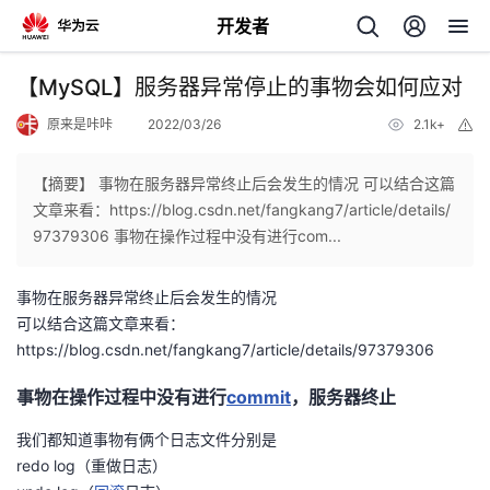
开发者
返
【MySQL】服务器异常停止的事物会如何应对
回
原来是咔咔
2022/03/26
2.1k+
举
报
【摘要】 事物在服务器异常终止后会发生的情况 可以结合这篇
文章来看：https://blog.csdn.net/fangkang7/article/details/
97379306 事物在操作过程中没有进行com...
个
事物在服务器异常终止后会发生的情况
我
人
可以结合这篇文章来看：
https://blog.csdn.net/fangkang7/article/details/97379306
的
主
事物在操作过程中没有进行
commit
，服务器终止
开
页
我们都知道事物有俩个日志文件分别是
redo log（重做日志）
发