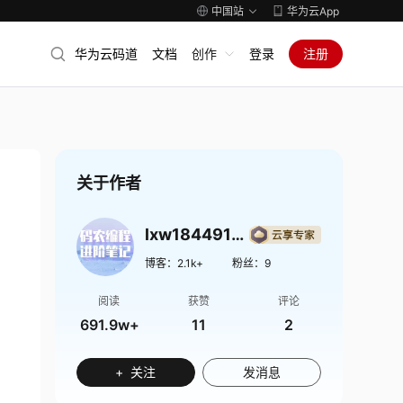
中国站
华为云App
华为云码道
文档
创作
登录
注册
关于作者
lxw1844912514
博客：
2.1k+
粉丝：
9
阅读
获赞
评论
691.9w+
11
2
+ 关注
发消息