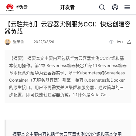
开发者
返
【云驻共创】云容器实例服务CCI：快速创建容
回
器负载
坚果派
2022/03/26
1w+
举
报
【摘要】 摘要本文主要内容包括华为云容器实例CCI介绍和基
本使用操作。第1章 Serverless容器概念介绍1.1Serverless容器
个
基本概念介绍华为云容器实例：基于Kubernetes的Serverless
Container（无服务器容器）引擎，兼容Kubernetes和Docker
我
人
的原生接口。用户不再需要关注集群和服务器，通过简单的三
步配置，即可快速创建容器负载。1.1什么是Kata Co...
的
主
开
页
发
摘要本文主要内容包括华为云容器实例CCI介绍和基本使用