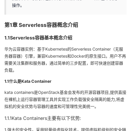
操作。
者
第1章 Serverless容器概念介绍
我
1.1Serverless容器基本概念介绍
的
我
华为云容器实例：基于Kubernetes的Serverless Container（无服
博
的
我
务器容器）引擎，兼容Kubernetes和Docker的原生接口。用户不再
需要关注集群和服务器，通过简单的三步配置，即可快速创建容器
客
论
的
我
负载。
坛
圈
的
我
1.1什么是Kata Container
kata containers是OpenStack基金会发布的开源容器项目,提供直接
子
直
的
我
在裸机上运行容器管理工具并实现工作负载强安全隔离的能力,将虚
拟机的安全优势与容器的速度和可管理性完美统一。
我
播
活
的
1.1.1Kata Containers主要有以下优势:
我
动
关
的
1.强大的安全性。采用轻量级虚拟化技术，提供虚拟机级别的安全隔