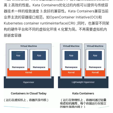
离
我
2.高效的性能。Kata Containers优化过的内核可以提供与传统容
注
的
开
器技术一样的极致速度
3.良好的兼容性。Kata Containers兼容当前
业界主流的容器接口规范，如OpenContainer Initiative(OCI)和
的
Programs
发
Kubernetes container
runtimeinterface(CRI) ;同时，也兼容不同架
构的硬件平台和不同的虚拟化环境
4.化繁为简。不再需要虚拟机内
支
者
部嵌套容器
持
学
我
堂
的
我
我
技
的
的
我
术
云
课
的
我
支
声
程
认
的
我