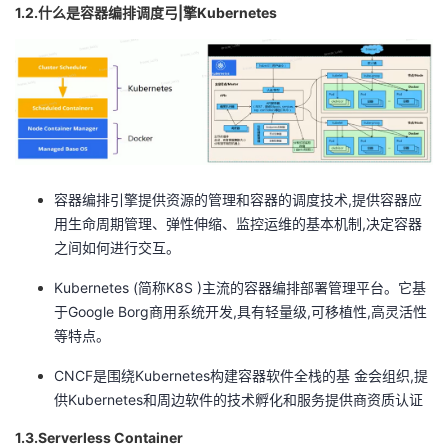
持
建
证
实
的
1.2.什么是容器编排调度弓|擎Kubernetes
议
验
收
藏
容器编排引擎提供资源的管理和容器的调度技术,提供容器应
用生命周期管理、弹性伸缩、监控运维的基本机制,决定容器
之间如何进行交互。
Kubernetes (简称K8S )主流的容器编排部署管理平台。它基
于Google Borg商用系统开发,具有轻量级,可移植性,高灵活性
等特点。
CNCF是围绕Kubernetes构建容器软件全栈的基 金会组织,提
供Kubernetes和周边软件的技术孵化和服务提供商资质认证
1.3.Serverless Container