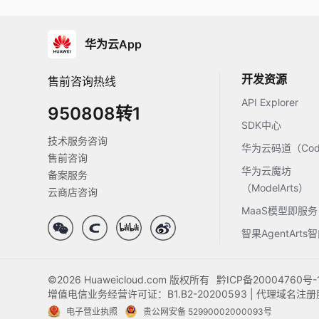
华为云App
开发资源
售前咨询热线
API Explorer
950808转1
SDK中心
技术服务咨询
华为云码道（Code
售前咨询
华为云魔坊
备案服务
（ModelArts）
云商店咨询
MaaS模型即服务
智果AgentArt
©2026 Huaweicloud.com 版权所有
黔ICP备20004760号-
增值电信业务经营许可证：B1.B2-20200593 | 代理域名
电子营业执照
贵公网安备 52990002000093号