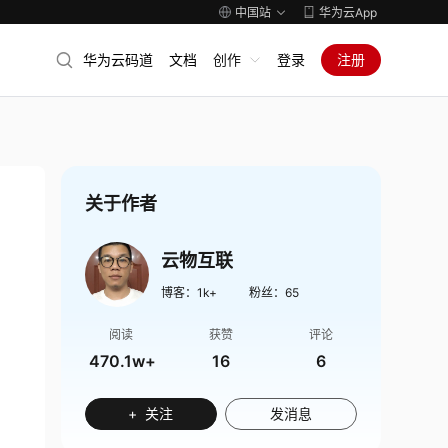
中国站
华为云App
华为云码道
文档
创作
登录
注册
关于作者
云物互联
博客：
1k+
粉丝：
65
阅读
获赞
评论
470.1w+
16
6
+ 关注
发消息