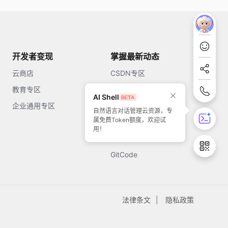
开发者变现
掌握最新动态
云商店
CSDN专区
教育专区
知乎
AI Shell
企业通用专区
开源中国
自然语言对话管理云资源，专
属免费Token额度，欢迎试
51CTO
用！
今日头条
GitCode
法律条文
隐私政策