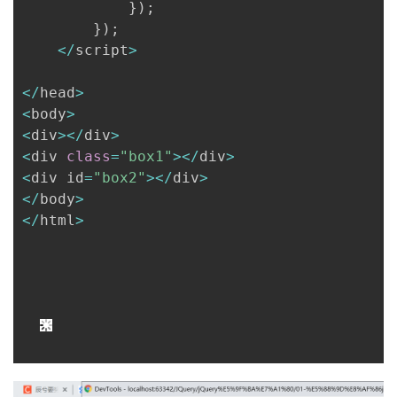
}
)
;
}
)
;
<
/
script
>
<
/
head
>
<
body
>
<
div
>
<
/
div
>
<
div 
class
=
"box1"
>
<
/
div
>
<
div id
=
"box2"
>
<
/
div
>
<
/
body
>
<
/
html
>