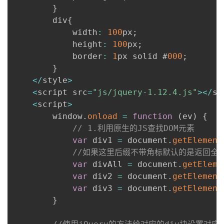
}
        div
{
            width
:
100
px
;
            height
:
100
px
;
            border
:
1
px solid #
000
;
}
<
/
style
>
<
script src
=
"js/jquery-1.12.4.js"
>
<
/
sc
<
script
>
        window
.
onload
=
function
(
ev
)
{
// 1.利用原生的JS查找DOM元素
var
 div1 
=
 document
.
getElement
//如果这里后缀不带角标默认的是返回全部
var
 divAll 
=
 document
.
getEleme
var
 div2 
=
 document
.
getElement
var
 div3 
=
 document
.
getElement
}