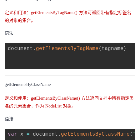
持
建
证
实
的
定义和用法：getElementsByTagName() 方法可返回带有指定标签名
议
验
收
的对象的集合。
语法
藏
document
.
getElementsByTagName
(
tagname
)
getElementsByClassName
定义和使用：getElementsByClassName() 方法返回文档中所有指定类
名的元素集合，作为 NodeList 对象。
语法
var
 x 
=
 document
.
getElementsByClassName
(
"d