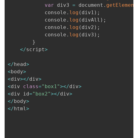
var
 div3 
=
 document
.
getElement
            console
.
log
(
div1
)
;
            console
.
log
(
divAll
)
;
            console
.
log
(
div2
)
;
            console
.
log
(
div3
)
;
}
<
/
script
>
<
/
head
>
<
body
>
<
div
>
<
/
div
>
<
div 
class
=
"box1"
>
<
/
div
>
<
div id
=
"box2"
>
<
/
div
>
<
/
body
>
<
/
html
>