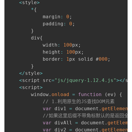
<
style
>
*
{
            margin
:
0
;
            padding
:
0
;
}
        div
{
            width
:
100
px
;
            height
:
100
px
;
            border
:
1
px solid #
000
;
}
<
/
style
>
<
script src
=
"js/jquery-1.12.4.js"
>
<
/
sc
<
script
>
        window
.
onload
=
function
(
ev
)
{
// 1.利用原生的JS查找DOM元素
var
 div1 
=
 document
.
getElement
//如果这里后缀不带角标默认的是返回全部
var
 divAll 
=
 document
.
getEleme
var
 div2 
=
 document
.
getElement