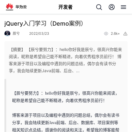
开发者
返
jQuery入门学习（Demo案例）
回
辰兮
2022/03/23
2.6k+
举
报
【摘要】 【辰兮要努力】：hello你好我是辰兮，很高兴你能来
阅读，昵称是希望自己能不断精进，向着优秀程序员前行！ 博
客来源于项目以及编程中遇到的问题总结，偶尔会有读书分
个
享，我会陆续更新Java前端、后台、...
我
人
【辰兮要努力】：hello你好我是辰兮，很高兴你能来阅读，
的
主
昵称是希望自己能不断精进，向着优秀程序员前行！
开
页
博客来源于项目以及编程中遇到的问题总结，偶尔会有读书
分享，我会陆续更新Java前端、后台、数据库、项目案例等
发
相关知识点总结，感谢你的阅读和关注，希望我的博客能帮