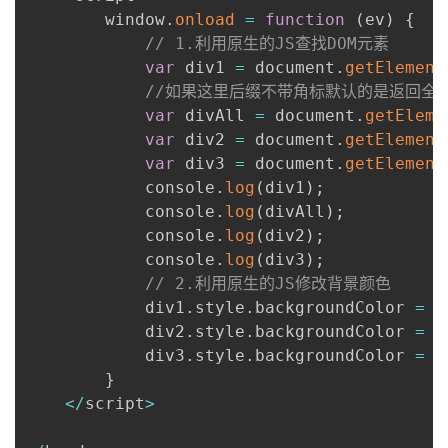
        window
.
onload
=
function
(
ev
)
{
// 1.利用原生的JS查找DOM元素
var
 div1 
=
 document
.
getElement
//如果这里后缀不带角标默认的是返回全部
var
 divAll 
=
 document
.
getEleme
var
 div2 
=
 document
.
getElement
var
 div3 
=
 document
.
getElement
            console
.
log
(
div1
)
;
            console
.
log
(
divAll
)
;
            console
.
log
(
div2
)
;
            console
.
log
(
div3
)
;
// 2.利用原生的JS修改背景颜色
            div1
.
style
.
backgroundColor 
=
"
            div2
.
style
.
backgroundColor 
=
"
            div3
.
style
.
backgroundColor 
=
"
}
<
/
script
>