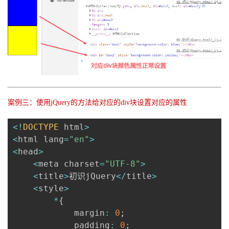
案例三：使用jQuery的方法给对应的div块设置对应的属性
<
!
DOCTYPE
 html
>
<
html lang
=
"en"
>
<
head
>
<
meta charset
=
"UTF-8"
>
<
title
>
初识jQuery
<
/
title
>
<
style
>
*
{
            margin
:
0
;
            padding
:
0
;