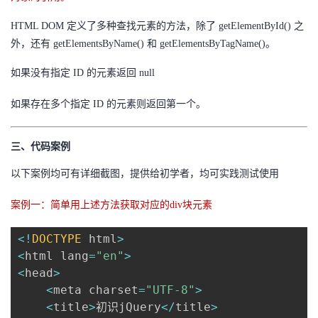
HTML DOM 定义了多种查找元素的方法，除了 getElementById() 之
外，还有 getElementsByName() 和 getElementsByTagName()。
如果没有指定 ID 的元素返回 null
如果存在多个指定 ID 的元素则返回第一个。
三、代码案例
以下案例均可有详细截图，提供给初学者，均可实践测试使用
案例一：简单用上述方法获取对应的div块元素
<
!
DOCTYPE
 html
>
<
html lang
=
"en"
>
<
head
>
<
meta charset
=
"UTF-8"
>
<
title
>
初识jQuery
<
/
title
>