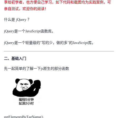
享给初学者，也方便自己学习，如下代码和截图均为实践案例，可
我
注
的
开
亲自测试，欢迎你的阅读！
的
Programs
发
什么是 jQuery ？
支
jQuery是一个JavaScript函数库。
者
jQuery是一个轻量级的"写的少，做的多"的JavaScript库。
持
学
我
堂
二、基础入门
先一起简单的了解一下js原生的部分函数
的
我
我
技
的
的
我
术
云
课
的
我
支
声
程
认
的
我
getElementsByTagName()