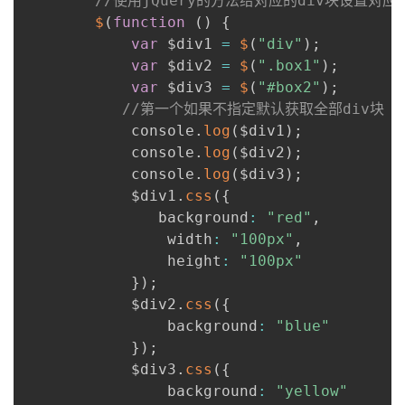
//使用jQuery的方法给对应的div块设置对应
$
(
function
(
)
{
var
 $div1 
=
$
(
"div"
)
;
var
 $div2 
=
$
(
".box1"
)
;
var
 $div3 
=
$
(
"#box2"
)
;
//第一个如果不指定默认获取全部div块
            console
.
log
(
$div1
)
;
            console
.
log
(
$div2
)
;
            console
.
log
(
$div3
)
;
            $div1
.
css
(
{
               background
:
"red"
,
                width
:
"100px"
,
                height
:
"100px"
}
)
;
            $div2
.
css
(
{
                background
:
"blue"
}
)
;
            $div3
.
css
(
{
                background
:
"yellow"