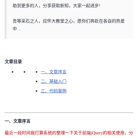
助到更多的人，分享获取新知，大家一起进步!
者
吾等采石之人，应怀大教堂之心，愿你们奔赴在各自的热爱
我
中…
的
我
博
的
我
文章目录
客
论
的
我
一、文章序言
二、基础入门
坛
圈
的
我
三、代码案例
子
直
的
我
我
播
活
的
一、文章序言
我
动
关
的
最近一段时间我打算系统的整理一下关于前端jQuery的相关使用，分