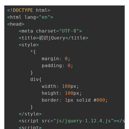
<
!
DOCTYPE
 html
>
<
html lang
=
"en"
>
<
head
>
<
meta charset
=
"UTF-8"
>
<
title
>
初识jQuery
<
/
title
>
<
style
>
*
{
            margin
:
0
;
            padding
:
0
;
}
        div
{
            width
:
100
px
;
            height
:
100
px
;
            border
:
1
px solid #
000
;
}
<
/
style
>
<
script src
=
"js/jquery-1.12.4.js"
>
<
/
sc
<
script
>