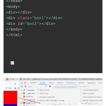
<
/
head
>
<
body
>
<
div
>
<
/
div
>
<
div 
class
=
"box1"
>
<
/
div
>
<
div id
=
"box2"
>
<
/
div
>
<
/
body
>
<
/
html
>