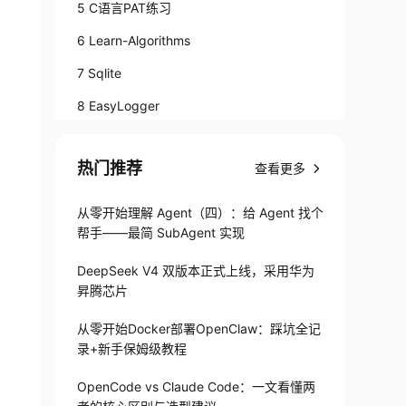
5 C语言PAT练习
6 Learn-Algorithms
7 Sqlite
8 EasyLogger
9 struct2json
热门推荐
查看更多
10 TencentOS-tiny
11 ffmpeg
从零开始理解 Agent（四）：给 Agent 找个
帮手——最简 SubAgent 实现
12 Lua
13 cJSON
DeepSeek V4 双版本正式上线，采用华为
昇腾芯片
14 CMockery
从零开始Docker部署OpenClaw：踩坑全记
录+新手保姆级教程
OpenCode vs Claude Code：一文看懂两