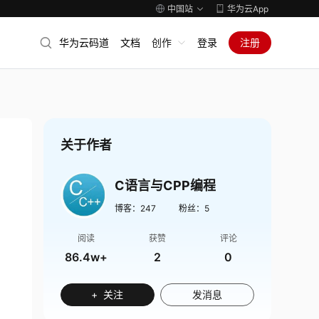
中国站
华为云App
华为云码道
文档
创作
登录
注册
关于作者
C语言与CPP编程
博客：
247
粉丝：
5
阅读
获赞
评论
86.4w+
2
0
+ 关注
发消息