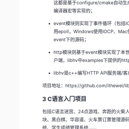
这都是基于configure/cmake自动生
编译器宏等实现的；
event模块则实现了事件循环（包括IO
用epoll，Windows使用IOCP、Ma
event下的源码；
http模块则基于event模块实现了
户端，libhv中examples下提供的h
libhv是c++编写HTTP API服
项目地址：https://github.com/ithewei/lib
3 C语言入门项目
包括C语言迷宫、24点游戏、奔跑的火柴
块、黑白棋、华容道、火车票订票管理源
统、学生成绩管理系统.......