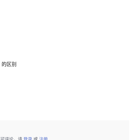
=a 的区别
后可评论，请
登录
或
注册