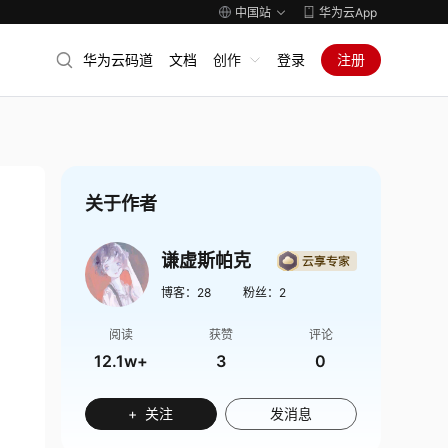
中国站
华为云App
华为云码道
文档
创作
登录
注册
关于作者
谦虚斯帕克
博客：
28
粉丝：
2
阅读
获赞
评论
12.1w+
3
0
+ 关注
发消息