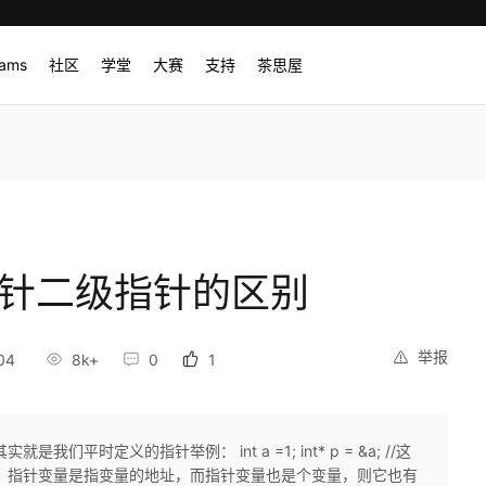
rams
社区
学堂
大赛
支持
茶思屋
指针二级指针的区别
举报
04
8k+
0
1
平时定义的指针举例： int a =1; int* p = &a; //这
，指针变量是指变量的地址，而指针变量也是个变量，则它也有