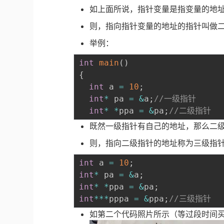
如上面所说，指针变量是指变量的地
则，指向指针变量的地址的指针叫做
举例：
int
main
(
)
{
int
 a 
=
10
;
int
*
 pa 
=
&
a
;
//一级指针
int
*
*
ppa 
=
&
pa
;
//二级指针
既然一级指针有自己的地址，那么二
则，指向二级指针的地址称为三级指
int
 a 
=
10
;
int
*
 pa 
=
&
a
;
int
*
*
ppa 
=
&
pa
;
int
*
*
*
pppa 
=
&
ppa
;
//三级指针
如第二个代码照片所示（等过段时间买