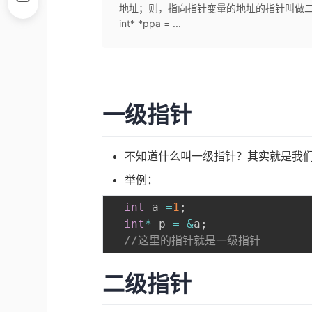
地址；则，指向指针变量的地址的指针叫做二级指针；举例：in
int* *ppa = ...
一级指针
不知道什么叫一级指针？其实就是我
举例：
int
 a 
=
1
;
int
*
 p 
=
&
a
;
//这里的指针就是一级指针 
二级指针