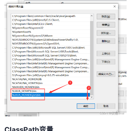
ClassPath变量