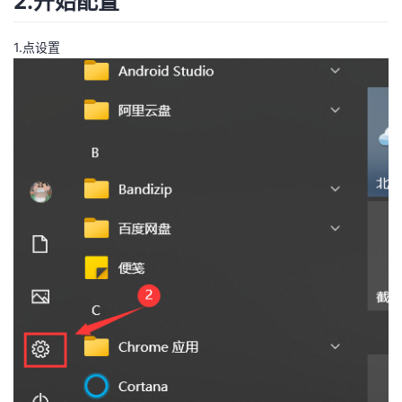
2.开始配置
我
注
的
开
1.点设置
的
Programs
发
支
者
持
学
我
堂
的
我
我
技
的
的
我
术
云
课
的
我
支
声
程
认
的
我