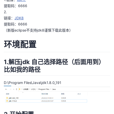
提取码：6666
者
2.
链接：
JDK8
我
提取码：6666
（新版eclipse不支持jdk8谨慎下载此版本）
的
我
环境配置
博
的
我
客
论
的
我
1.解压jdk 自己选择路径（后面用到）
比如我的路径
坛
圈
的
我
子
直
的
我
D:\Program Files\Java\jdk1.8.0_191
我
播
活
的
我
动
关
的