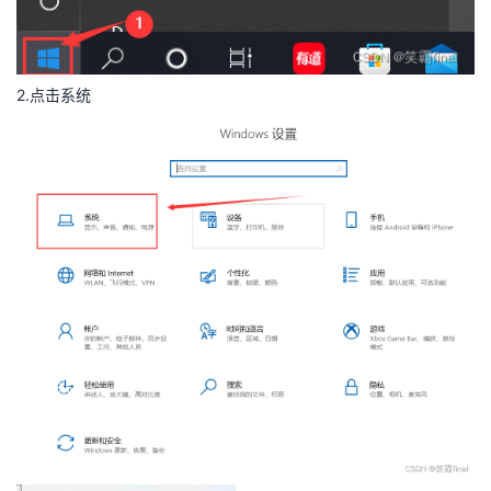
持
建
证
实
的
议
验
收
2.点击系统
藏