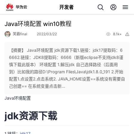
开发者
返
Java环境配置 win10教程
回
笑霸final
2022/03/22
8.1k+
举
报
【摘要】 Java环境配置 jdk资源下载1.链接：jdk17提取码：6
6662.链接：JDK8提取码：6666（新版eclipse不支持jdk8谨
慎下载此版本） 环境配置 1.解压jdk 自己选择路径（后面用
个
到）比如我的路径D:\Program Files\Java\jdk1.8.0_191 2.开始
配置1.点设置2.点击系统2. JAVA_HOME设置==系统没有需要自
我
人
己创建== 在系统变量点击新...
Java环境配置
的
主
jdk资源下载
开
页
发
1.链接：
jdk17