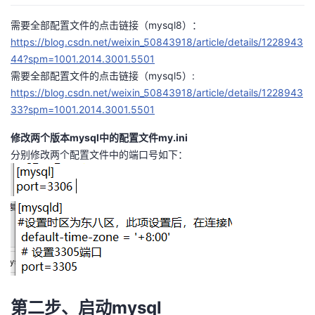
者
需要全部配置文件的点击链接（mysql8）：
https://blog.csdn.net/weixin_50843918/article/details/1228943
我
44?spm=1001.2014.3001.5501
需要全部配置文件的点击链接（mysql5）:
的
我
https://blog.csdn.net/weixin_50843918/article/details/1228943
33?spm=1001.2014.3001.5501
博
的
我
修改两个版本mysql中的配置文件my.ini
分别修改两个配置文件中的端口号如下：
客
论
的
我
坛
圈
的
我
子
直
的
我
我
播
活
的
我
动
关
的
第二步、启动mysql