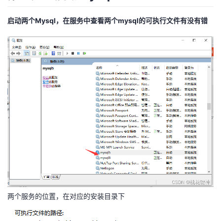
我
注
的
开
启动两个Mysql，在服务中查看两个mysql的可执行文件有没有错
的
Programs
发
支
者
持
学
我
堂
的
我
我
技
的
的
我
术
云
课
的
我
两个服务的位置，在对应的安装目录下
支
声
程
认
的
我