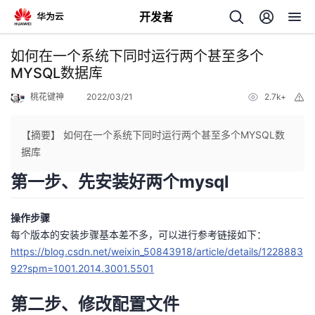
开发者
返
如何在一个系统下同时运行两个甚至多个
回
MYSQL数据库
桃花键神
2022/03/21
2.7k+
举
报
【摘要】 如何在一个系统下同时运行两个甚至多个MYSQL数
据库
个
第一步、先安装好两个mysql
我
人
操作步骤
每个版本的安装步骤基本差不多，可以进行参考链接如下：
的
主
https://blog.csdn.net/weixin_50843918/article/details/1228883
92?spm=1001.2014.3001.5501
开
页
第二步、修改配置文件
发