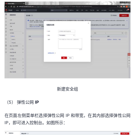
持
建
证
实
的
议
验
收
藏
新建安全组
（5）
弹性公网
IP
在页面左侧菜单栏选择弹性公网 IP 和带宽，在其内部选择弹性公网
IP，即可进入控制台。如图所示：