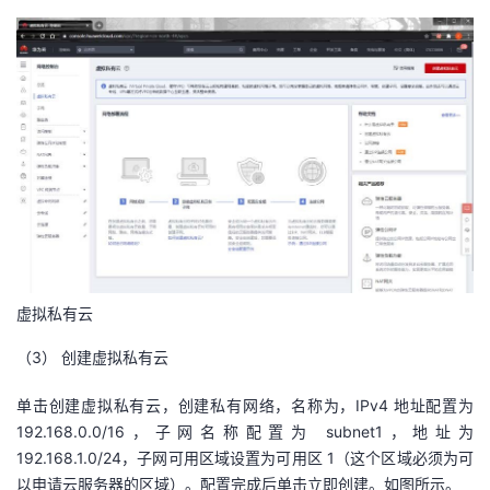
者
我
的
我
博
的
我
客
论
的
我
坛
圈
的
我
虚拟私有云
子
直
的
我
（3）
创建虚拟私有云
单击创建虚拟私有云，创建私有网络，名称为，IPv4 地址配置为
我
播
活
的
192.168.0.0/16，子网名称配置为 subnet1，地址为
192.168.1.0/24，子网可用区域设置为可用区 1（这个区域必须为可
我
动
关
的
以申请云服务器的区域）。配置完成后单击立即创建。如图所示。