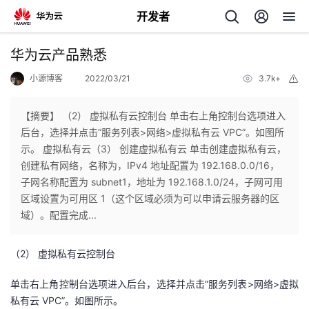
开发者
返
华为云产品熟悉
回
小源博客
2022/03/21
3.7k+
举
报
【摘要】 （2） 虚拟私有云控制台 单击右上角控制台选项进入
后台，选择并点击“服务列表>网络>虚拟私有云 VPC”。如图所
示。 虚拟私有云（3） 创建虚拟私有云 单击创建虚拟私有云，
个
创建私有网络，名称为，IPv4 地址配置为 192.168.0.0/16，
子网名称配置为 subnet1，地址为 192.168.1.0/24，子网可用
我
人
区域设置为可用区 1（这个区域必须为可以申请云服务器的区
域）。配置完成...
的
主
（2）
虚拟私有云控制台
开
页
单击右上角控制台选项进入后台，选择并点击“服务列表>网络>虚拟
发
私有云 VPC”。如图所示。