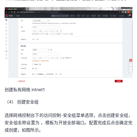
我
注
的
开
的
Programs
发
支
者
持
学
我
堂
的
我
我
创建私有网络 intnet1
技
的
的
我
（4）
创建安全组
术
云
课
的
我
选择网络控制台下的访问控制-安全组菜单选项，点击创建安全组，
安全组名称设置为 ，模板为开放全部端口。配置完成后点击确定完
支
声
程
认
的
我
成创建，如图所示。