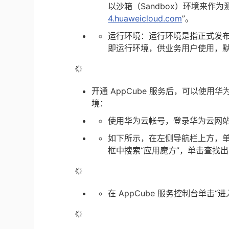
以沙箱（Sandbox）环境来作
4.huaweicloud.com
”。
运行环境：运行环境是指正式发
即运行环境，供业务用户使用，默
开通 AppCube 服务后，可以使用
境：
使用华为云帐号，登录华为云网站
如下所示，在左侧导航栏上方，
框中搜索“应用魔方”，单击查找出的
在 AppCube 服务控制台单击“