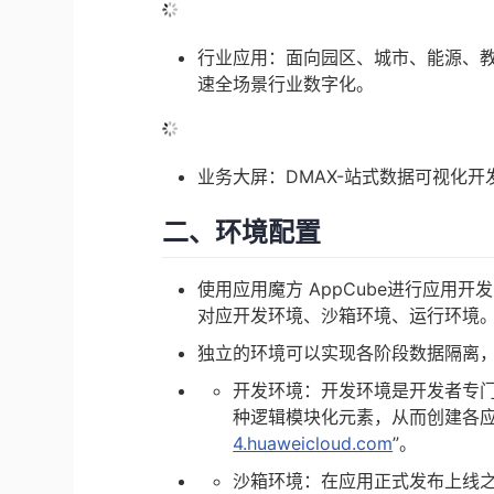
行业应用：面向园区、城市、能源、
速全场景行业数字化。
业务大屏：DMAX-站式数据可视化
二、环境配置
使用应用魔方 AppCube进行应用
对应开发环境、沙箱环境、运行环境
独立的环境可以实现各阶段数据隔离
开发环境：开发环境是开发者专
种逻辑模块化元素，从而创建各应
4.huaweicloud.com
”。
沙箱环境：在应用正式发布上线