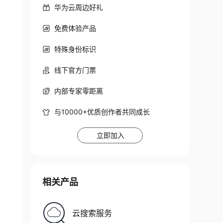
华为云周边好礼
免费体验产品
特殊身份标识
线下官方门票
内部专家零距离
与10000+优质创作者共同成长
立即加入
相关产品
云搜索服务