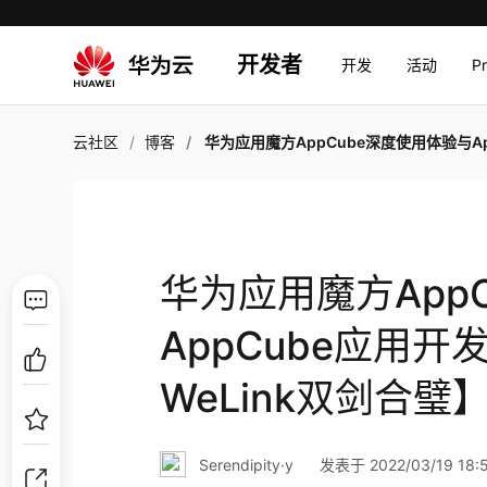
开发者
开发
活动
P
云社区
博客
华为应用魔方AppCube深度使用体验与AppCube应用开发实践丨【AppCube X WeLink双剑
华为应用魔方App
AppCube应用开发
WeLink双剑合璧
Serendipity·y
发表于 2022/03/19 18:5