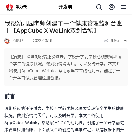
开发者
返
我帮幼儿园老师创建了一个健康管理监测台账
回
丨【AppCube X WeLink双剑合璧】
心跳包
2022/03/19
9.9k+
举
报
【摘要】 深圳的疫情还没过去，学校开学前学校必须要管理每
个学生的健康状况，做到疫情清零后，可以及时开学。本文介
个
绍使用AppCube+Welink，帮助家里宝宝的幼儿园，创建了一
个开学前健康管理检测台账。
我
人
前言
我
的
主
深圳的疫情还没过去，学校开学前学校必须要管理每个学生的健康
我
的
开
页
状况，做到疫情清零后，可以及时开学。本文介绍使用
AppCube+Welink，帮助家里宝宝的幼儿园，创建了一个开学前健
我
的
开
发
康管理检测台账。下面就来介绍创建的详细过程，都是根据下图开