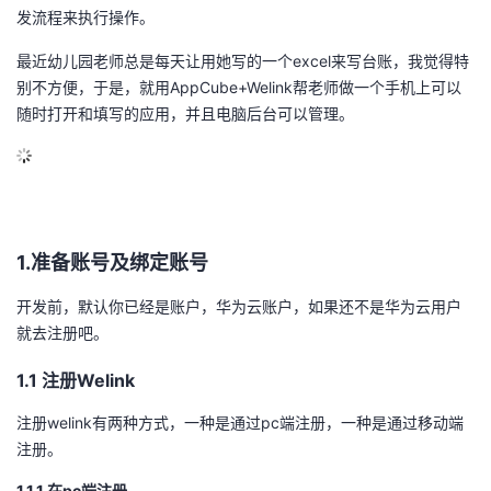
发流程来执行操作。
的
Programs
发
者
最近幼儿园老师总是每天让用她写的一个excel来写台账，我觉得特
别不方便，于是，就用AppCube+Welink帮老师做一个手机上可以
支
者
我
随时打开和填写的应用，并且电脑后台可以管理。
持
学
的
我
我
堂
博
的
我
的
我
客
论
的
我
我
1.准备账号及绑定账号
技
的
坛
圈
的
我
的
我
开发前，默认你已经是账户，华为云账户，如果还不是华为云用户
就去注册吧。
术
云
子
直
的
我
课
的
我
1.1 注册Welink
支
声
播
活
的
程
认
的
我
注册welink有两种方式，一种是通过pc端注册，一种是通过移动端
注册。
持
建
动
关
证
实
的
1.1.1 在pc端注册