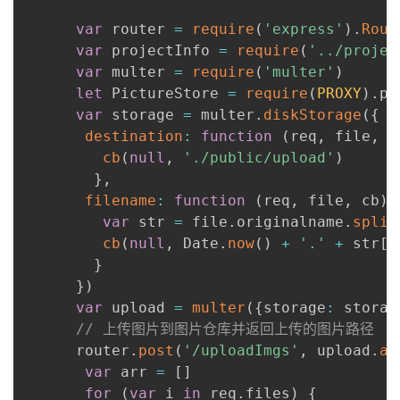
var
 router 
=
require
(
'express'
)
.
Rout
者
var
 projectInfo 
=
require
(
'../projec
var
 multer 
=
require
(
'multer'
)
我
let
 PictureStore 
=
require
(
PROXY
)
.
pi
var
 storage 
=
 multer
.
diskStorage
(
{
的
我
destination
:
function
(
req
,
 file
,
 c
cb
(
null
,
'./public/upload'
)
博
的
我
}
,
filename
:
function
(
req
,
 file
,
 cb
)
客
论
的
我
var
 str 
=
 file
.
originalname
.
split
cb
(
null
,
 Date
.
now
(
)
+
'.'
+
 str
[
1
坛
圈
的
我
}
}
)
子
直
的
我
var
 upload 
=
multer
(
{
storage
:
 storag
// 上传图片到图片仓库并返回上传的图片路径
我
播
活
的
      router
.
post
(
'/uploadImgs'
,
 upload
.
ar
var
 arr 
=
[
]
我
动
关
的
for
(
var
 i 
in
 req
.
files
)
{