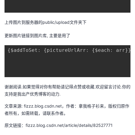
持
建
证
实
的
议
验
收
上传图片到服务器的public/upload文件夹下
藏
更新图片链接到图片库, 主要是用了
谢谢阅读.如果觉得对你有帮助请记得点赞或收藏.欢迎留言讨论.你的
支持是我出产优秀博客的动力.
文章来源: fizzz.blog.csdn.net，作者：拿我格子衫来，版权归原作
者所有，如需转载，请联系作者。
原文链接：fizzz.blog.csdn.net/article/details/82527771