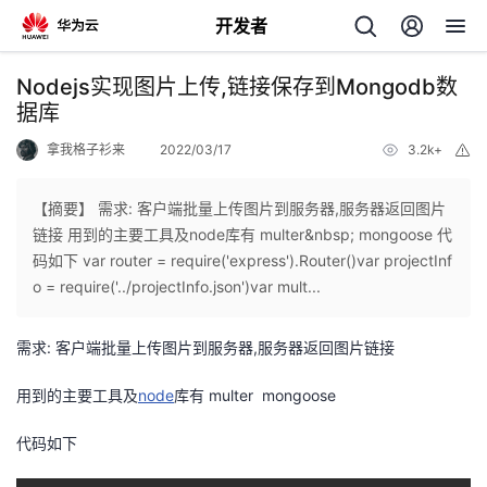
开发者
返
Nodejs实现图片上传,链接保存到Mongodb数
回
据库
拿我格子衫来
2022/03/17
3.2k+
举
报
【摘要】 需求: 客户端批量上传图片到服务器,服务器返回图片
链接 用到的主要工具及node库有 multer&nbsp; mongoose 代
个
码如下 var router = require('express').Router()var projectInf
o = require('../projectInfo.json')var mult...
我
人
需求: 客户端批量上传图片到服务器,服务器返回图片链接
的
主
用到的主要工具及
node
库有 multer mongoose
开
页
代码如下
发