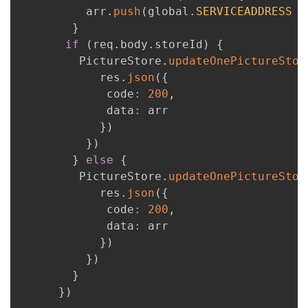
          arr
.
push
(
global
.
SERVICEADDRESS
+
我
注
的
开
}
if
(
req
.
body
.
storeId
)
{
的
Programs
发
         PictureStore
.
updateOnePictureStor
            res
.
json
(
{
支
者
             code
:
200
,
             data
:
 arr

持
学
}
)
}
)
我
堂
}
else
{
         PictureStore
.
updateOnePictureStor
的
我
我
            res
.
json
(
{
             code
:
200
,
技
的
的
我
             data
:
 arr

}
)
术
云
课
的
我
}
)
}
支
声
程
认
的
我
}
)