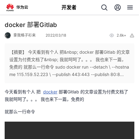
开发者
返
docker 部署Gitlab
回
拿我格子衫来
2022/03/18
2.6k+
举
报
【摘要】 今天看到有个人 把&nbsp; docker 部署Gitlab 的文章
设置为付费文档了&nbsp; 我就呵呵了。。。 我也来下一篇，
免费的 就那么一行命令 sudo docker run --detach \ --hostna
个
me 115.159.52.223 \ --publish 443:443 --publish 80:8...
我
人
今天看到有个人 把
docker
部署Gitlab 的文章设置为付费文档了
我就呵呵了。。。 我也来下一篇，免费的
的
主
就那么一行命令
开
页
发