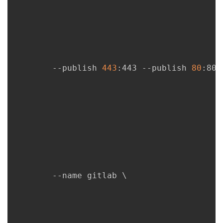
我
注
的
开
的
Programs
发
支
者
        --publish 
443
:443 --publish 
80
:80 
持
学
我
堂
的
我
我
技
的
的
我
        --name gitlab 
\
术
云
课
的
我
支
声
程
认
的
我