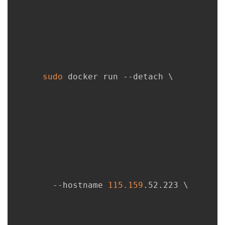
者
我
的
我
sudo
 docker run --detach 
\
博
的
我
客
论
的
我
坛
圈
的
我
子
直
的
我
        --hostname 
115.159
.52.223 
\
我
播
活
的
我
动
关
的