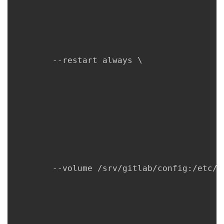
持
建
证
实
的
议
验
收
藏
        --restart always 
\
        --volume /srv/gitlab/config:/etc/g