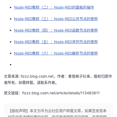
Node-RED教程（二）：Node-RED的面板的操作
的
Programs
发
者
Node-RED教程（三）：Node-RED公共节点的使用
支
者
我
Node-RED教程（四）：Node-RED函数节点的使用
持
学
的
我
Node-RED教程（五）：Node-RED序列节点的使用
我
堂
博
的
我
Node-RED教程（六）：Node-RED解析节点的使用
的
我
客
论
的
我
我
技
的
坛
圈
的
我
的
我
文章来源: fizzz.blog.csdn.net，作者：拿我格子衫来，版权归原作
者所有，如需转载，请联系作者。
术
云
子
直
的
我
课
的
我
原文链接：fizzz.blog.csdn.net/article/details/113483611
支
声
播
活
的
程
认
的
我
持
建
动
关
证
实
的
【版权声明】本文为华为云社区用户转载文章，如果您发现本
社区中有涉嫌抄袭的内容，欢迎发送邮件进行举报，并提供相