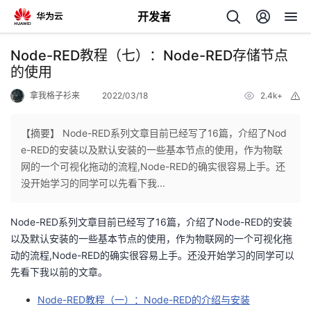
开发者
返
Node-RED教程（七）：Node-RED存储节点
回
的使用
拿我格子衫来
2022/03/18
2.4k+
举
报
【摘要】 Node-RED系列文章目前已经写了16篇，介绍了Nod
e-RED的安装以及默认安装的一些基本节点的使用，作为物联
个
网的一个可视化拖动的流程,Node-RED的确实很容易上手。还
没开始学习的同学可以先看下我...
我
人
Node-RED系列文章目前已经写了16篇，介绍了Node-RED的安装
我
的
主
以及默认安装的一些基本节点的使用，作为物联网的一个可视化拖
动的流程,Node-RED的确实很容易上手。还没开始学习的同学可以
我
的
开
页
先看下我以前的文章。
我
的
开
Node-RED教程（一）：Node-RED的介绍与安装
发