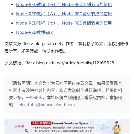
Node-RED教程（五）：Node-RED序列节点的使用
的
Programs
发
者
Node-RED教程（六）：Node-RED解析节点的使用
Node-RED教程（七）：Node-RED存储节点的使用
支
者
我
Node-RED教程&#x
持
学
的
我
文章来源: fizzz.blog.csdn.net，作者：拿我格子衫来，版权归原作
者所有，如需转载，请联系作者。
我
堂
博
的
我
原文链接：fizzz.blog.csdn.net/article/details/112169628
的
我
客
论
的
我
我
技
的
坛
圈
的
我
【版权声明】本文为华为云社区用户转载文章，如果您发现本
的
我
社区中有涉嫌抄袭的内容，欢迎发送邮件进行举报，并提供相
术
云
子
直
的
我
关证据，一经查实，本社区将立刻删除涉嫌侵权内容，举报邮
课
的
我
箱：
cloudbbs@huaweicloud.com
支
声
播
活
的
程
认
的
我
持
建
动
关
证
实
的