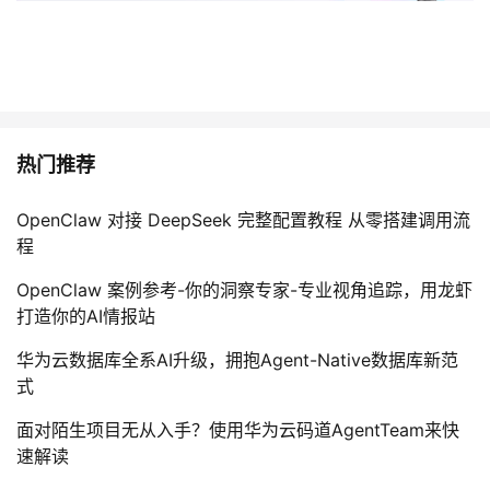
议
注
验
收
藏
热门推荐
OpenClaw 对接 DeepSeek 完整配置教程 从零搭建调用流
程
OpenClaw 案例参考-你的洞察专家-专业视角追踪，用龙虾
打造你的AI情报站
华为云数据库全系AI升级，拥抱Agent-Native数据库新范
式
面对陌生项目无从入手？使用华为云码道AgentTeam来快
速解读