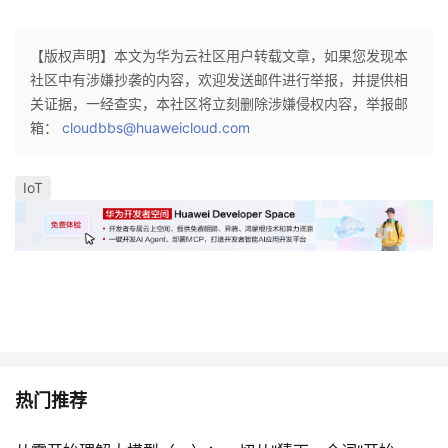
我
注
的
开
【版权声明】本文为华为云社区用户转载文章，如果您发现本
的
Programs
发
社区中有涉嫌抄袭的内容，欢迎发送邮件进行举报，并提供相
关证据，一经查实，本社区将立刻删除涉嫌侵权内容，举报邮
支
者
箱：
cloudbbs@huaweicloud.com
持
学
IoT
我
堂
的
我
我
技
的
的
我
术
云
课
的
我
热门推荐
支
声
程
认
的
我