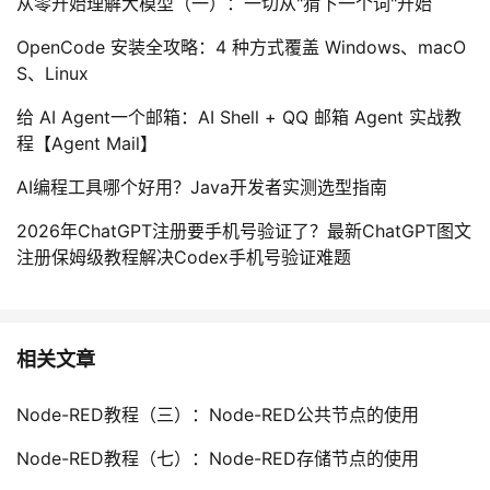
从零开始理解大模型（一）：一切从"猜下一个词"开始
持
建
证
实
的
OpenCode 安装全攻略：4 种方式覆盖 Windows、macO
议
验
收
S、Linux
给 AI Agent一个邮箱：AI Shell + QQ 邮箱 Agent 实战教
藏
程【Agent Mail】
AI编程工具哪个好用？Java开发者实测选型指南
2026年ChatGPT注册要手机号验证了？最新ChatGPT图文
注册保姆级教程解决Codex手机号验证难题
相关文章
Node-RED教程（三）：Node-RED公共节点的使用
Node-RED教程（七）：Node-RED存储节点的使用