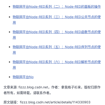
物联网平台Node-RED系列（二）：Node-RED的面板的操作
者
物联网平台Node-RED系列（三）：Node-RED公共节点的使
我
用
的
我
物联网平台Node-RED系列（四）：Node-RED函数节点的使
用
博
的
我
物联网平台Node-RED系列（五）：Node-RED序列节点的使
用
客
论
的
我
物联网平台Node-RED系列（六）：Node-RED解析节点的使
坛
圈
的
我
用
子
直
的
我
物联网平台No
文章来源: fizzz.blog.csdn.net，作者：拿我格子衫来，版权归原作
我
播
活
的
者所有，如需转载，请联系作者。
我
动
关
的
原文链接：fizzz.blog.csdn.net/article/details/114330903