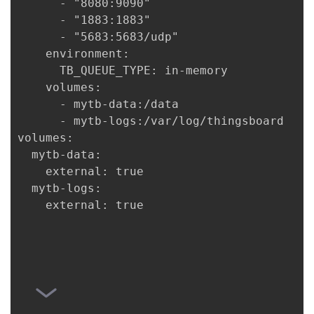
      - "8080:9090"

      - "1883:1883"

者
      - "5683:5683/udp"

    environment:

我
      TB_QUEUE_TYPE: in-memory

    volumes:

的
我
      - mytb-data:/data

      - mytb-logs:/var/log/thingsboard

博
的
我
volumes:

  mytb-data:

客
论
的
我
    external: true

  mytb-logs:

坛
圈
的
我
    external: true

子
直
的
我
我
播
活
的
我
动
关
的