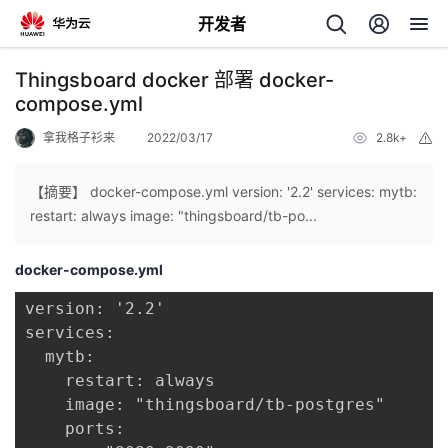
开发者
返
Thingsboard docker 部署 docker-
回
compose.yml
拿我格子衫来
2022/03/17
2.8k+
举
报
【摘要】 docker-compose.yml version: '2.2' services: mytb:
restart: always image: "thingsboard/tb-po...
个
docker-compose.yml
我
人
version: '2.2'

services:

的
主
  mytb:

    restart: always

开
页
    image: "thingsboard/tb-postgres"

    ports:

发