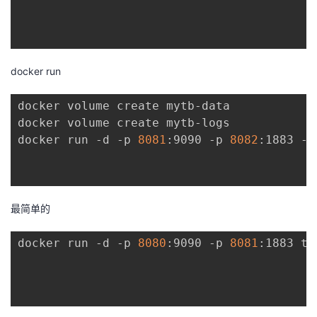
我
注
的
开
的
Programs
发
docker run
支
者
docker volume create mytb-data

持
学
docker volume create mytb-logs

docker run -d -p 
8081
:9090 -p 
8082
:1883 -v
我
堂
的
我
我
最简单的
技
的
的
我
docker run -d -p 
8080
:9090 -p 
8081
:1883 th
术
云
课
的
我
支
声
程
认
的
我