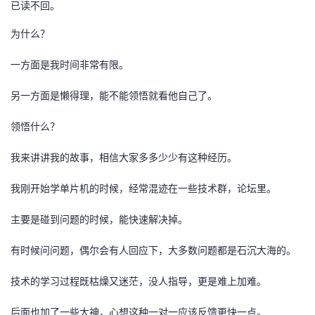
已读不回。
者
为什么？
我
一方面是我时间非常有限。
的
我
另一方面是懒得理，能不能领悟就看他自己了。
领悟什么？
博
的
我
我来讲讲我的故事，相信大家多多少少有这种经历。
客
论
的
我
我刚开始学单片机的时候，经常混迹在一些技术群，论坛里。
坛
圈
的
我
主要是碰到问题的时候，能快速解决掉。
子
直
的
我
有时候问问题，偶尔会有人回应下，大多数问题都是石沉大海的。
我
播
活
的
技术的学习过程既枯燥又迷茫，没人指导，更是难上加难。
我
动
关
的
后面也加了一些大神，心想这种一对一应该反馈更快一点。