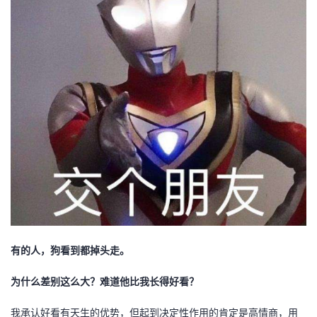
持
建
证
实
的
议
验
收
藏
有的人，狗看到都掉头走。
为什么差别这么大？难道他比我长得好看？
我承认好看有天生的优势，但起到决定性作用的肯定是高情商，用