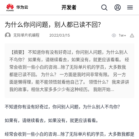
开发者
返
为什么你问问题，别人都已读不回？
回
无际单片机编程
2022/03/15
1w+
举
报
【摘要】 不知道你有没有好奇过，你问别人问题，为什么别人
不鸟你？ 如果有，请继续看去，如果没有，就更应该看看。 经
常会收到一些小白的咨询…除了无际单片机的学员，大多数我
个
都是已读不回。 为什么？ 一方面是我时间非常有限。 另一方
面是懒得理，能不能领悟就看他自己了。 领悟什么？ 我来讲讲
我
人
我的故事，相信大家多多少少有这种经历。 我刚开始...
的
主
不知道你有没有好奇过，你问别人问题，为什么别人不鸟你？
开
页
如果有，请继续看去，如果没有，就更应该看看。
经常会收到一些小白的咨询…除了无际单片机的学员，大多数我都是
发