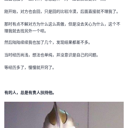
我
注
的
开
刚开始，对方也会回，只是回的比较冷漠，后面直接就不理我了。
的
Programs
发
那时有点不解对方为什么这么高傲，但是没去关心为什么，这个不
理我就去找另外一个呗。
支
者
然后陆陆续续我也加了几个，发现结果都差不多。
持
学
当时经历尚浅，想法也单纯，并没意识是自己的问题。
我
堂
等经历多了，慢慢就开窍了。
的
我
我
技
的
的
我
有的人，总是有贵人扶持他。
术
云
课
的
我
支
声
程
认
的
我