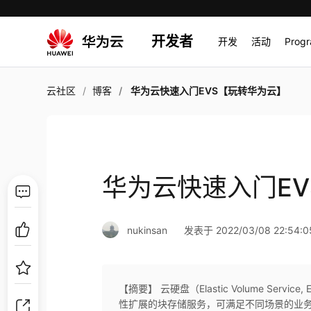
开发者
开发
活动
Prog
云社区
博客
华为云快速入门EVS【玩转华为云】
华为云快速入门E
nukinsan
发表于 2022/03/08 22:54:0
【摘要】 云硬盘（Elastic Volume Se
性扩展的块存储服务，可满足不同场景的业