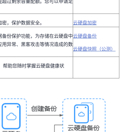
能超过剩余容量配额。您可以申请足
加密，保护数据安全。
云硬盘加密
据备份保护功能，为存储在云硬盘中
云硬盘备份
应用异常、黑客攻击等情况造成的数
云硬盘快照（公测）
，帮助您随时掌握云硬盘健康状