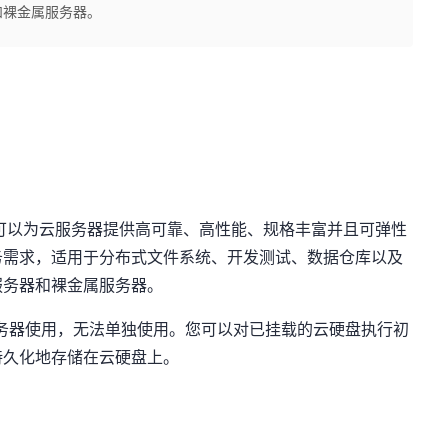
和裸金属服务器。
可以为云服务器提供高可靠、高性能、规格丰富并且可弹性
务需求，适用于分布式文件系统、开发测试、数据仓库以及
服务器和裸金属服务器。
务器使用，无法单独使用。您可以对已挂载的云硬盘执行初
持久化地存储在云硬盘上。