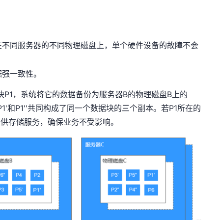
在不同服务器的不同物理磁盘上，单个硬件设备的故障不会
据强一致性。
块
P1
，系统将它的数据备份为服务器
B
的物理磁盘
B
上的
P1'
和
P1''
共同构成了同一个数据块的三个副本。若
P1
所在的
提供存储服务，确保业务不受影响。