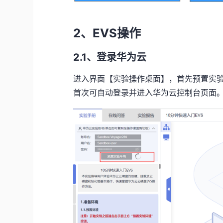
2、
EVS
操作
2.1、登录华为云
进入界面【实验操作桌面】，首先预置实
首次可自动登录并进入华为云控制台页面