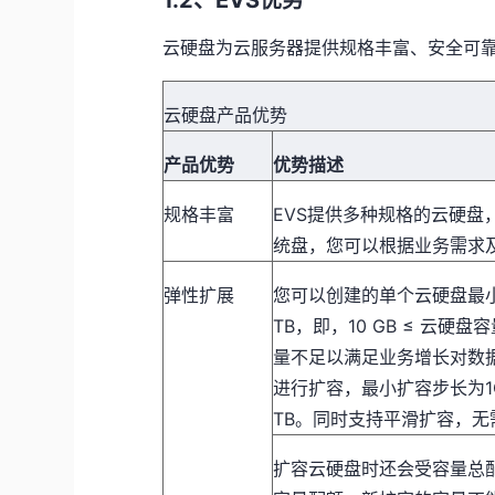
1.2、
EVS
优势
云硬盘为云服务器提供规格丰富、安全可
云硬盘产品优势
产品优势
优势描述
规格丰富
EVS
提供多种规格的云硬盘
统盘，您可以根据业务需求
弹性扩展
您可以创建的单个云硬盘最
TB
，即，
10 GB ≤
云硬盘容
量不足以满足业务增长对数
进行扩容，最小扩容步长为
TB
。同时支持平滑扩容，无
扩容云硬盘时还会受容量总