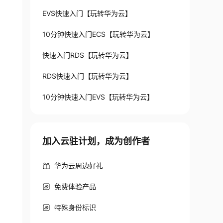
EVS快速入门【玩转华为云】
10分钟快速入门ECS【玩转华为云】
快速入门RDS【玩转华为云】
RDS快速入门【玩转华为云】
10分钟快速入门EVS【玩转华为云】
加入云驻计划，成为创作者
华为云周边好礼
免费体验产品
特殊身份标识