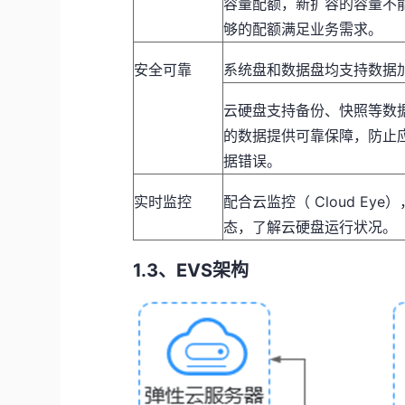
容量配额，新扩容的容量不
够的配额满足业务需求。
安全可靠
系统盘和数据盘均支持数据
云硬盘支持备份、快照等数
的数据提供可靠保障，防止
据错误。
实时监控
配合云监控（
Cloud Eye
）
态，了解云硬盘运行状况。
1.3、
EVS
架构