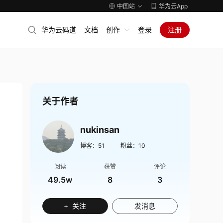
中国站
华为云App
华为云码道
文档
创作
登录
注册
关于作者
nukinsan
博客：
51
粉丝：
10
阅读
获赞
评论
49.5w
8
3
+ 关注
发消息