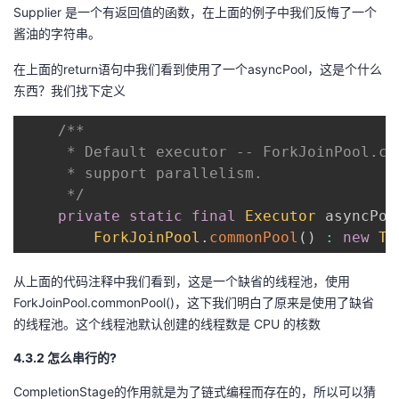
Supplier 是一个有返回值的函数，在上面的例子中我们反悔了一个
酱油的字符串。
在上面的return语句中我们看到使用了一个asyncPool，这是个什么
东西？我们找下定义
/**

     * Default executor -- ForkJoinPool.co
     * support parallelism.

     */
private
static
final
Executor
 asyncPoo
ForkJoinPool
.
commonPool
(
)
:
new
Th
从上面的代码注释中我们看到，这是一个缺省的线程池，使用
ForkJoinPool.commonPool()，这下我们明白了原来是使用了缺省
的线程池。这个线程池默认创建的线程数是 CPU 的核数
4.3.2 怎么串行的?
CompletionStage的作用就是为了链式编程而存在的，所以可以猜