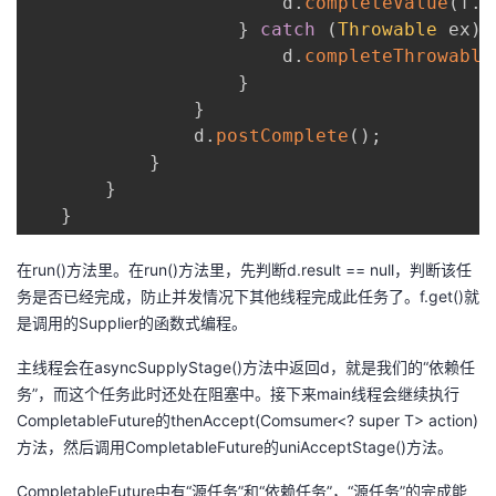
                       d
.
completeValue
(
f
.
g
}
catch
(
Throwable
 ex
)
                       d
.
completeThrowable
}
}
               d
.
postComplete
(
)
;
}
}
}
在run()方法里。在run()方法里，先判断d.result == null，判断该任
务是否已经完成，防止并发情况下其他线程完成此任务了。f.get()就
是调用的Supplier的函数式编程。
主线程会在asyncSupplyStage()方法中返回d，就是我们的“依赖任
务”，而这个任务此时还处在阻塞中。接下来main线程会继续执行
CompletableFuture的thenAccept(Comsumer<? super T> action)
方法，然后调用CompletableFuture的uniAcceptStage()方法。
CompletableFuture中有“源任务”和“依赖任务”，“源任务”的完成能