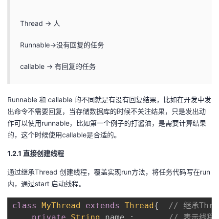
议
注
验
收
Thread -> 人
藏
Runnable->没有回复的任务
callable -> 有回复的任务
Runnable 和 callable 的不同就是有没有回复结果，比如在开发中发
出命令不需要回复，当存储数据库的时候不关注结果，只是发出动
作可以使用runnable，比如第一个例子的打酱油，是需要计算结果
的，这个时候使用callable是合适的。
1.2.1 直接创建线程
通过继承Thread 创建线程，覆盖实现run方法，将任务代码写在run
内，通过start 启动线程。
class
MyThread
extends
Thread
{
// 继承Th
private
String
 name 
;
// 表示线程