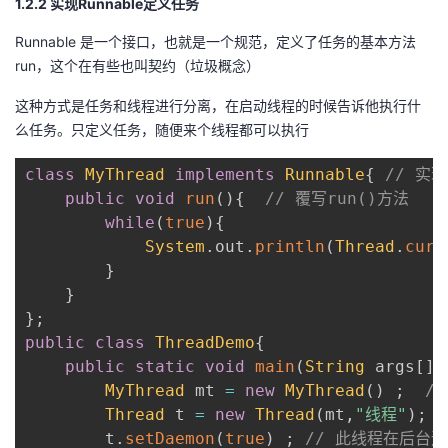
1.2.2 实现Runnable定义任务
Runnable 是一个接口，也就是一个规范，定义了任务的基本方法
run，这个在有些也叫契约（垃圾概念）
这种方式是任务和线程进行分离，在启动线程的时候告诉他执行什
么任务。只定义任务，随便来个线程都可以执行
class
MyThread
implements
Runnable
{
// 实现
public
void
run
(
)
{
// 覆写run()方法
while
(
true
)
{
System
.
out
.
println
(
Thread
.
curr
}
}
}
;
public
class
ThreadDemo
{
public
static
void
main
(
String
 args
[
]
)
MyThread
 mt 
=
new
MyThread
(
)
;
/
Thread
 t 
=
new
Thread
(
mt
,
"线程"
)
;
        t
.
setDaemon
(
true
)
;
// 此线程在后台