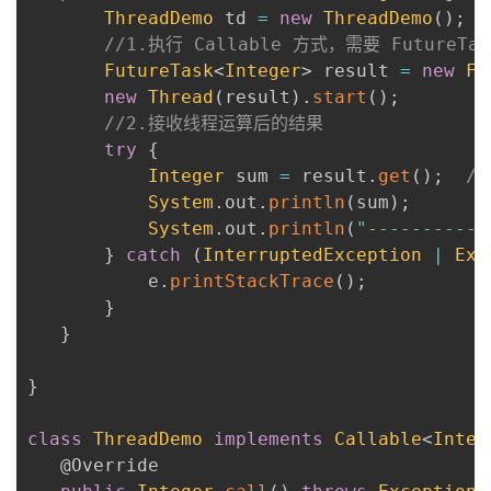
ThreadDemo
 td 
=
new
ThreadDemo
(
)
;
//1.执行 Callable 方式，需要 Futur
FutureTask
<
Integer
>
 result 
=
new
Fu
new
Thread
(
result
)
.
start
(
)
;
//2.接收线程运算后的结果
try
{
Integer
 sum 
=
 result
.
get
(
)
;
/
System
.
out
.
println
(
sum
)
;
System
.
out
.
println
(
"-----------
}
catch
(
InterruptedException
|
Exe
           e
.
printStackTrace
(
)
;
}
}
}
class
ThreadDemo
implements
Callable
<
Integ
@Override