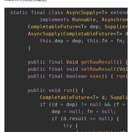
static
final
class
AsyncSupply
<
T
>
extends
implements
Runnable
,
Asynchrono
CompletableFuture
<
T
>
 dep
;
Supplier
<
AsyncSupply
(
CompletableFuture
<
T
>
 de
this
.
dep 
=
 dep
;
this
.
fn 
=
 fn
;
}
public
final
Void
getRawResult
(
)
{
public
final
void
setRawResult
(
Void
public
final
boolean
exec
(
)
{
run
(
)
public
void
run
(
)
{
CompletableFuture
<
T
>
 d
;
Supplie
if
(
(
d 
=
 dep
)
!=
null
&&
(
f 
=
 f
               dep 
=
null
;
 fn 
=
null
;
if
(
d
.
result 
==
null
)
{
try
{