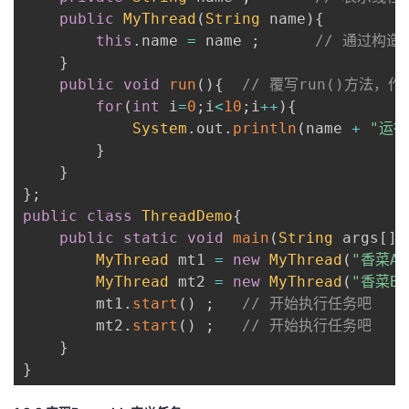
public
MyThread
(
String
 name
)
{
this
.
name 
=
 name 
;
// 通过构造
}
public
void
run
(
)
{
// 覆写run()方法，
for
(
int
 i
=
0
;
i
<
10
;
i
++
)
{
System
.
out
.
println
(
name 
+
"运行
}
}
}
;
public
class
ThreadDemo
{
public
static
void
main
(
String
 args
[
]
)
MyThread
 mt1 
=
new
MyThread
(
"香菜A 
MyThread
 mt2 
=
new
MyThread
(
"香菜B 
        mt1
.
start
(
)
;
// 开始执行任务吧
        mt2
.
start
(
)
;
// 开始执行任务吧
}
}