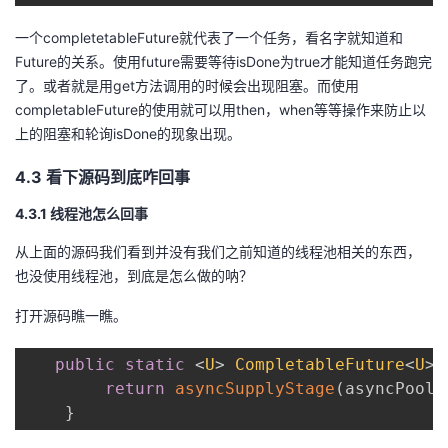
一个completetableFuture就代表了一个任务，看名字就知道和
Future的关系。使用future需要等待isDone为true才能知道任务跑完
了。或者就是用get方法调用的时候会出现阻塞。而使用
completableFuture的使用就可以用then，when等等操作来防止以
上的阻塞和轮询isDone的现象出现。
4.3 看下源码到底咋回事
4.3.1 线程池怎么回事
从上面的源码我们看到并没有我们之前知道的线程池相关的东西，
也没使用线程池，到底是怎么做的呐？
打开源码瞧一瞧。
public
static
<
U
>
CompletableFuture
<
U
>
return
asyncSupplyStage
(
asyncPool
,
}