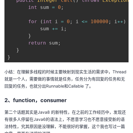
public
Integer
call
(
)
throws
Exception
int
 sum 
=
0
;
for
(
int
 i 
=
0
;
 i 
<=
100000
;
 i
++
)
{
           sum 
+=
 i
;
}
return
 sum
;
}
}
小结：在理解多线程的时候主要映射到现实生活的需求中，Thread
就是一个人，需要做的事情就是任务，任务分为有回复的任务和无
回复的任务，也就分出Runnable和Callable 了。
2、function，consumer
第二个话题其实是Java8 的新特性，在之前的工作经历中，发现还
有很多人停留在Java6的语法上，不愿意学习也不愿意接受新的语
法特性，究其原因是没理解，不能很好的掌握，这个我也写过一篇