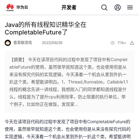
开发者
返
Java的所有线程知识精华全在
回
CompletableFuture了
香菜聊游戏
2022/06/26
7.1k+
举
报
【摘要】 今天在读项目代码的过程中发现了项目中有Complet
ableFuture的使用，虽然很早就知道这个类，也会使用但是从
个
来没有探究代码的实现逻辑，今天凑着一个机会从里到外扒一
扒这个类，希望能讲明白。1、Thread,Runnable，Callable1.1
我
人
线程的概念先讲一讲线程，我想刚入门的同学都知道线程是什
么，线程是为了提升cpu利用效率，防止阻塞的执行单位，举
我
的
主
个例子，比如你正在做饭，发现家...
我
的
开
页
今天在读项目代码的过程中发现了项目中有CompletableFuture的
使用，虽然很早就知道这个类，也会使用但是从来没有探究代码的
我
的
开
发
实现逻辑，今天凑着一个机会从里到外扒一扒这个类，希望能讲明