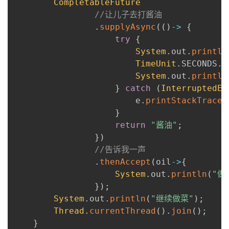
CompletableFuture
//让儿子去打酱油
.
supplyAsync
(
(
)
->
{
try
{
System
.
out
.
println
TimeUnit
.
SECONDS
.
s
System
.
out
.
println
}
catch
(
InterruptedEx
                        e
.
printStackTrace
(
}
return
"酱油"
;
}
)
//告诉我一声
.
thenAccept
(
oil
->
{
System
.
out
.
println
(
"做
}
)
;
System
.
out
.
println
(
"继续做菜"
)
;
Thread
.
currentThread
(
)
.
join
(
)
;
}