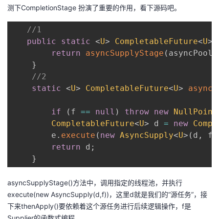
测下CompletionStage 扮演了重要的作用，看下源码吧。
//1
public
static
<
U
>
CompletableFuture
<
U
>
return
asyncSupplyStage
(
asyncPool
,
}
//2
static
<
U
>
CompletableFuture
<
U
>
asyncS
if
(
f 
==
null
)
throw
new
NullPoint
CompletableFuture
<
U
>
 d 
=
new
Compl
        e
.
execute
(
new
AsyncSupply
<
U
>
(
d
,
 f
)
return
 d
;
}
asyncSupplyStage()方法中，调用指定的线程池，并执行
execute(new AsyncSupply(d,f))，这里d就是我们的“源任务”，接
下来thenApply()要依赖着这个源任务进行后续逻辑操作，f是
Supplier的函数式编程。