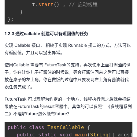
        t
.
start
(
)
;
// 启动线程
}
}
;
1.2.3 通过callable 创建可以有返回值的任务
实现 Callable 接口， 相较于实现 Runnable 接口的方式，方法可以
有返回值，并且可以抛出异常。
使用Callable 需要有 FutureTask的支持，再次使用上面打酱油的例
子，你在让你儿子打酱油的时候说，等会打酱油回来之后可以直接
放在桌子的左上角，你在做饭的过程中只要发现左上角有酱油就代
表任务完成了。
FutureTask 可以理解为约定的一个地方，线程执行完之后就会把结
果放在FutureTask的result容器中。具体的可以参照：《多线程系列
二》不理解future怎么能有future？
public
class
TestCallable
{
public
static
void
main
(
String
[
]
 args
)