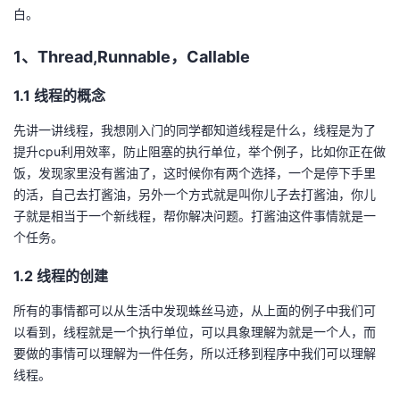
白。
的
Programs
发
者
1、Thread,Runnable，Callable
支
者
我
1.1 线程的概念
持
学
的
我
先讲一讲线程，我想刚入门的同学都知道线程是什么，线程是为了
提升cpu利用效率，防止阻塞的执行单位，举个例子，比如你正在做
我
堂
博
的
我
饭，发现家里没有酱油了，这时候你有两个选择，一个是停下手里
的活，自己去打酱油，另外一个方式就是叫你儿子去打酱油，你儿
的
我
客
论
的
我
我
子就是相当于一个新线程，帮你解决问题。打酱油这件事情就是一
个任务。
技
的
坛
圈
的
我
的
我
1.2 线程的创建
术
云
子
直
的
我
课
的
我
所有的事情都可以从生活中发现蛛丝马迹，从上面的例子中我们可
支
声
以看到，线程就是一个执行单位，可以具象理解为就是一个人，而
播
活
的
程
认
的
我
要做的事情可以理解为一件任务，所以迁移到程序中我们可以理解
持
建
线程。
动
关
证
实
的