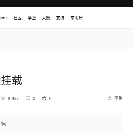
rams
社区
学堂
大赛
支持
茶思屋
磁盘挂载
举报
9.9k+
0
0
空间