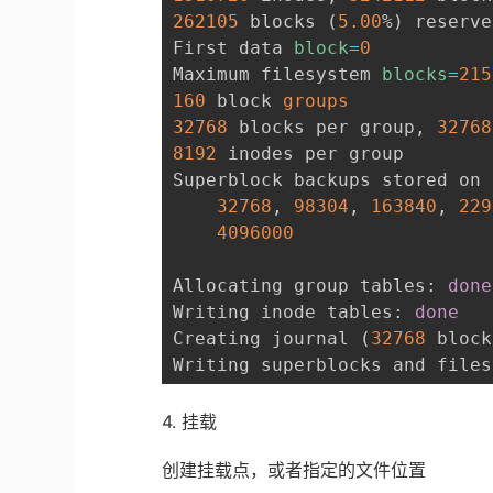
262105
 blocks 
(
5.00
%
)
 reserve
First data 
block
=
0
Maximum filesystem 
blocks
=
215
160
 block 
groups
32768
 blocks per group, 
32768
8192
 inodes per group

Superblock backups stored on 
32768
, 
98304
, 
163840
, 
229
4096000
Allocating group tables: 
done
Writing inode tables: 
done
Creating journal 
(
32768
 block
Writing superblocks and files
4. 挂载
创建挂载点，或者指定的文件位置