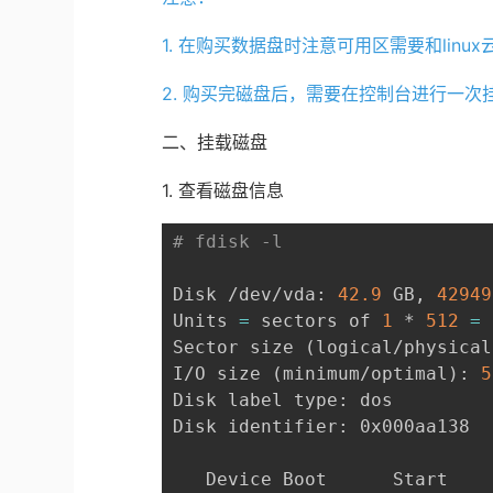
1. 在购买数据盘时注意可用区需要和lin
2. 购买完磁盘后，需要在控制台进行一
二、挂载磁盘
1. 查看磁盘信息
# fdisk -l
Disk /dev/vda: 
42.9
 GB, 
42949
Units 
=
 sectors of 
1
 * 
512
=
Sector size 
(
logical/physical
I/O size 
(
minimum/optimal
)
: 
5
Disk label type: dos

Disk identifier: 0x000aa138

   Device Boot      Start    