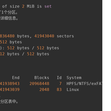
 of size 
2
 MiB is 
set
1个分区。

的详细信息。

836480
 bytes, 
41943040
 sectors

512
 bytes

)
: 
512
 bytes / 
512
 bytes

12
 bytes / 
512
 bytes

     End      Blocks   Id  System

41938943
20968448
7
  HPFS/NTFS/exFAT

41943039
2048
83
  Linux



入分区表中。
