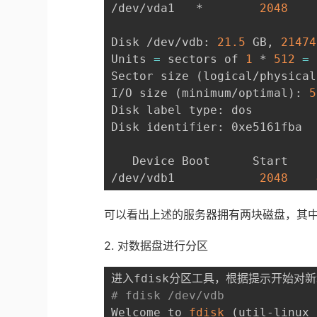
/dev/vda1   *        
2048
Disk /dev/vdb: 
21.5
 GB, 
21474
Units 
=
 sectors of 
1
 * 
512
=
Sector size 
(
logical/physical
I/O size 
(
minimum/optimal
)
: 
5
Disk label type: dos

Disk identifier: 0xe5161fba

   Device Boot      Start    
/dev/vdb1            
2048
可以看出上述的服务器拥有两块磁盘，其中Disk 
2. 对数据盘进行分区
# fdisk /dev/vdb
Welcome to 
fdisk
(
util-linux 