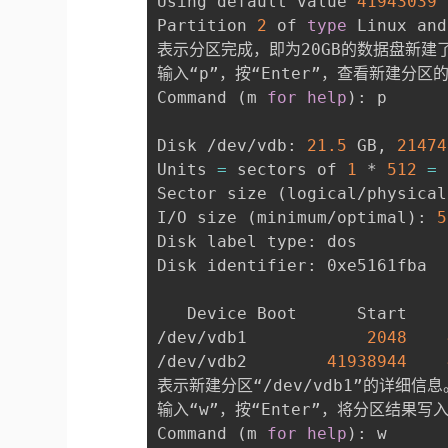
Using default value 
41943039
Partition 
2
 of 
type
 Linux and
表示分区完成，即为20GB的数据盘新建了
输入“p”，按“Enter”，查看新建分区
Command 
(
m 
for
help
)
: p

Disk /dev/vdb: 
21.5
 GB, 
21474
Units 
=
 sectors of 
1
 * 
512
=
Sector size 
(
logical/physical
I/O size 
(
minimum/optimal
)
: 
5
Disk label type: dos

Disk identifier: 0xe5161fba

   Device Boot      Start    
/dev/vdb1            
2048
/dev/vdb2        
41938944
表示新建分区“/dev/vdb1”的详细信息。
输入“w”，按“Enter”，将分区结果写
Command 
(
m 
for
help
)
: w
