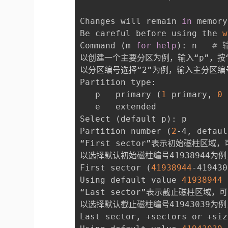
Changes will remain 
in
 memory
Be careful before using the 
w
Command 
(
m 
for
help
)
: n   
# 
以创建一个主要分区为例，输入“p”，按“
以分区编号选择“2”为例，输入主分区编号“
Partition type:

   p   primary 
(
1
 primary, 
0
 
   e   extended

Select 
(
default p
)
: p

Partition number 
(
2
-4, defaul
“First sector”表示初始磁柱区域，可
以选择默认初始磁柱编号41938944为例，
First sector 
(
41938944
-419430
Using default value 
41938944
“Last sector”表示截止磁柱区域，可以
以选择默认截止磁柱编号41943039为例，
Last sector, +sectors or +siz