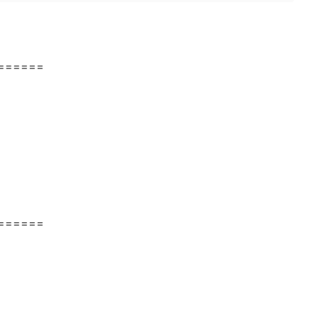
======
======