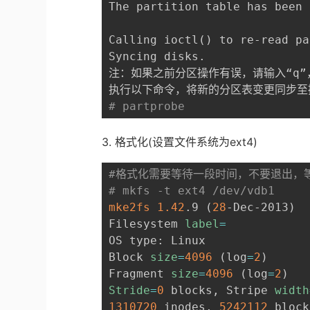
The partition table has been 
Calling ioctl
(
)
 to re-read pa
Syncing disks.

注：如果之前分区操作有误，请输入“q”
# partprobe
3. 格式化(设置文件系统为ext4)
#格式化需要等待一段时间，不要退出，等
# mkfs -t ext4 /dev/vdb1 
mke2fs
1.42
.9 
(
28
-Dec-2013
)
Filesystem 
label
=
OS type: Linux

Block 
size
=
4096
(
log
=
2
)
Fragment 
size
=
4096
(
log
=
2
)
Stride
=
0
 blocks, Stripe 
width
1310720
 inodes, 
5242112