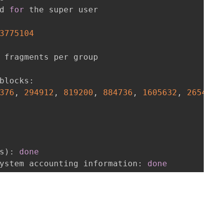
d 
for
 the super user

3775104
blocks: 

376
, 
294912
, 
819200
, 
884736
, 
1605632
, 
265420
s
)
: 
done
ystem accounting information: 
done