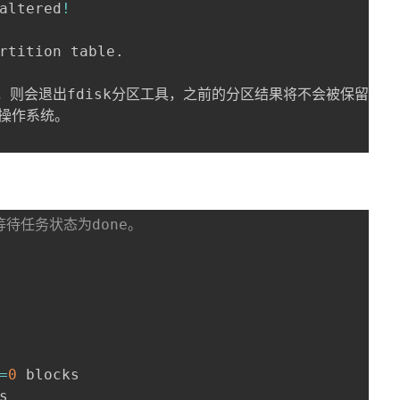
altered
!
rtition table.

，则会退出fdisk分区工具，之前的分区结果将不会被保留。

待任务状态为done。
=
0