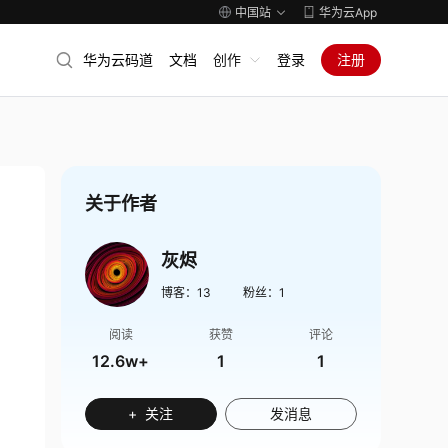
中国站
华为云App
华为云码道
文档
创作
登录
注册
关于作者
灰烬
博客：
13
粉丝：
1
阅读
获赞
评论
12.6w+
1
1
+ 关注
发消息