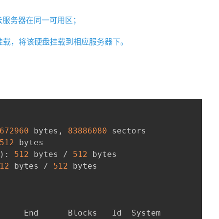
ux云服务器在同一可用区；
次挂载，将该硬盘挂载到相应服务器下。
672960
 bytes, 
83886080
 sectors

512
 bytes

)
: 
512
 bytes / 
512
 bytes

12
 bytes / 
512
 bytes

     End      Blocks   Id  System
