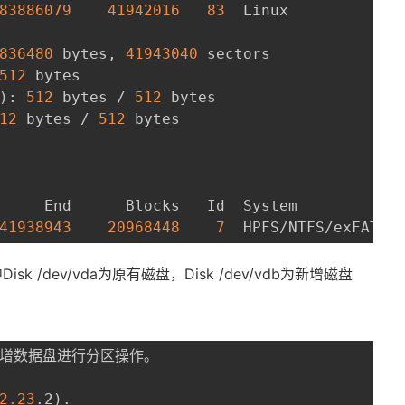
83886079
41942016
83
  Linux

836480
 bytes, 
41943040
 sectors

512
 bytes

)
: 
512
 bytes / 
512
 bytes

12
 bytes / 
512
 bytes

     End      Blocks   Id  System

41938943
20968448
7
  HPFS/NTFS/exFAT
/dev/vda为原有磁盘，Disk /dev/vdb为新增磁盘
2.23
.2
)
.
