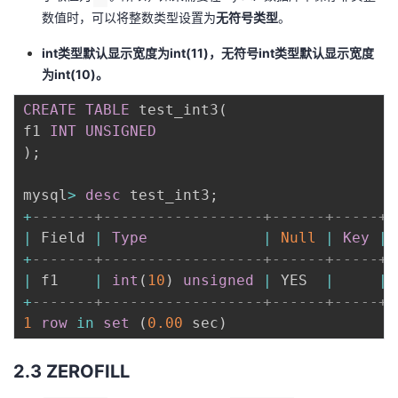
数值时，可以将整数类型设置为
无符号类型
。
int类型默认显示宽度为int(11)，无符号int类型默认显示宽度
为int(10)。
CREATE
TABLE
 test_int3
(
f1 
INT
UNSIGNED
)
;
mysql
>
desc
 test_int3
;
+
-------+------------------+------+-----+-
|
 Field 
|
Type
|
Null
|
Key
|
+
-------+------------------+------+-----+-
|
 f1    
|
int
(
10
)
unsigned
|
 YES  
|
|
+
-------+------------------+------+-----+-
1
row
in
set
(
0.00
 sec
)
2.3 ZEROFILL