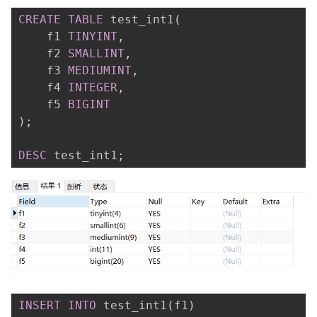
我
注
的
开
CREATE
TABLE
 test_int1
(
	f1 
TINYINT
,
的
Programs
发
	f2 
SMALLINT
,
	f3 
MEDIUMINT
,
支
者
	f4 
INTEGER
,
	f5 
BIGINT
持
学
)
;
我
堂
DESC
 test_int1
;
的
我
我
技
的
的
我
术
云
课
的
我
支
声
程
认
的
我
INSERT
INTO
 test_int1
(
f1
)