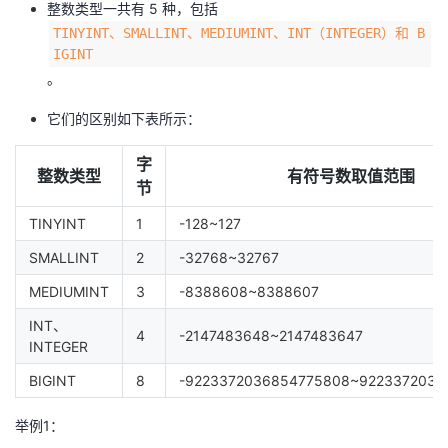
整数类型一共有 5 种，包括
TINYINT、SMALLINT、MEDIUMINT、INT（INTEGER）和 B
者
IGINT
。
我
它们的区别如下表所示：
的
我
字
整数类型
有符号数取值范围
博
的
我
节
TINYINT
1
-128~127
客
论
的
我
SMALLINT
2
-32768~32767
坛
圈
的
我
MEDIUMINT
3
-8388608~8388607
子
直
的
我
INT、
4
-2147483648~2147483647
INTEGER
我
播
活
的
BIGINT
8
-9223372036854775808~9223372036
我
动
关
的
举例1：