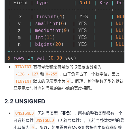
|
 Field 
|
Type
|
Null
|
Key
|
Defa
+
-------+--------------+------+-----+-----
|
   x   
|
tinyint
(
4
)
|
 YES  
|
|
NULL
|
 　y   
|
smallint
(
6
)
|
 YES  
|
|
NULL
|
 　z   
|
mediumint
(
9
)
|
 YES  
|
|
NULL
|
 　m   
|
int
(
11
)
|
 YES  
|
|
NULL
|
 　n   
|
bigint
(
20
)
|
 YES  
|
|
NULL
+
-------+--------------+------+-----+-----
5
rows
in
set
(
0.00
 sec
)
有符号数和无符号数的取值范围分别为
TINYINT
和
，由于负号占了一个数字位，因此
-128 ~ 127
0~255
默认的显示宽度为
。同理，其他整数类型的默认
TINYINT
4
显示宽度与其有符号数的最小值的宽度相同。
2.2 UNSIGNED
: 无符号类型（
非负
），所有的整数类型都有一个
UNSIGNED
可选的属性
（无符号属性），无符号整数类型的最
UNSIGNED
小取值为
。所以，如果需要在MySQL数据库中保存非负整
0