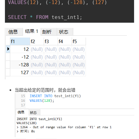
VALUES
(
12
)
,
(
-
12
)
,
(
-
128
)
,
(
127
)
持
建
证
实
的
SELECT
*
FROM
 test_int1
;
议
验
收
藏
当超出给定的范围时，就会出错