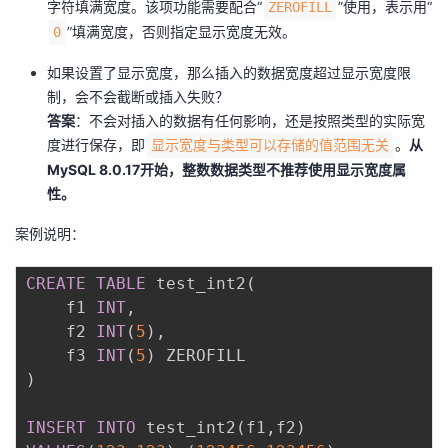
字符填满宽度。该项功能需要配合“
”使用，表示用“
ZEROFILL
”填满宽度，否则指定显示宽度无效。
0
如果设置了显示宽度，那么插入的数据宽度超过显示宽度限
制，会不会截断或插入失败？
答案
：不会对插入的数据有任何影响，还是按照类型的实际宽
度进行保存，即
。
从
显示宽度与类型可以存储的值范围无关
MySQL 8.0.17开始，整数数据类型不推荐使用显示宽度属
性。
案例说明：
CREATE
TABLE
 test_int2
(
	f1 
INT
,
	f2 
INT
(
5
)
,
	f3 
INT
(
5
)
)
INSERT
INTO
 test_int2
(
f1
,
f2
)