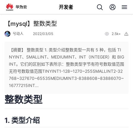
开发者
返
【mysql】整数类型
回
兮动人
2022/03/05
2.5k+
举
报
【摘要】 整数类型 1. 类型介绍整数类型一共有 5 种，包括 TI
NYINT、SMALLINT、MEDIUMINT、INT（INTEGER）和 BIG
INT。它们的区别如下表所示：整数类型字节有符号数取值范围
个
无符号数取值范围TINYINT1-128~1270~255SMALLINT2-32
768~327670~65535MEDIUMINT3-8388608~83886070~
我
人
16777215INT...
整数类型
的
主
开
页
1. 类型介绍
发