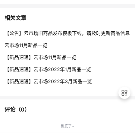
相关文章
【公告】云市场旧商品发布模板下线，请及时更新商品信息
云市场11月新品一览
【新品速递】云市场11月新品一览
【新品速递】云市场2022年1月新品一览
【新品速递】云市场2022年3月新品一览
评论（
0
）
退
出
到底了~
登