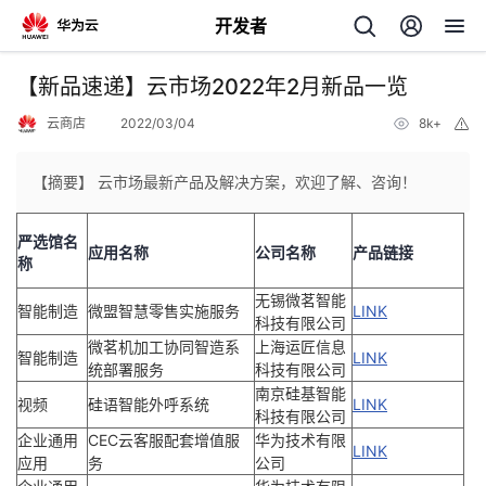
开发者
返
【新品速递】云市场2022年2月新品一览
回
云商店
2022/03/04
8k+
举
报
【摘要】 云市场最新产品及解决方案，欢迎了解、咨询！
严选馆名
应用名称
公司名称
产品链接
个
称
无锡微茗智能
我
智能制造
人
微盟智慧零售实施服务
LINK
科技有限公司
微茗机加工协同智造系
上海运匠信息
智能制造
LINK
我
的
主
统部署服务
科技有限公司
南京硅基智能
视频
硅语智能外呼系统
LINK
我
的
开
科技有限公司
页
企业通用
CEC云客服配套增值服
华为技术有限
LINK
应用
务
公司
我
的
开
发