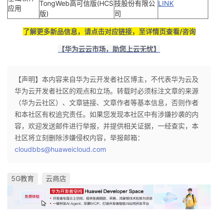
TongWeb高可信版(HCS
技股份有限公
LINK
应用
版)
司
了解更多新品信息，请点击对应链接，至详情页查看/咨询
【华为云云市场，助您上云无忧】
【声明】本内容来自华为云开发者社区博主，不代表华为云及
华为云开发者社区的观点和立场。转载时必须标注文章的来源
（华为云社区）、文章链接、文章作者等基本信息，否则作者
和本社区有权追究责任。如果您发现本社区中有涉嫌抄袭的内
容，欢迎发送邮件进行举报，并提供相关证据，一经查实，本
社区将立刻删除涉嫌侵权内容，举报邮箱：
cloudbbs@huaweicloud.com
5G教育
云商店