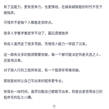
有了这能力，更有竞争力，也更挣钱，在越来越智能的时代不至于
的
Programs
发
者
被抛弃。
支
者
我
可惜并不是每个人都能走到终点。
持
学
的
我
很多人学着学着就学不动了，最后遗憾放弃
我
有些人虽然走了很多弯路，凭借惊人毅力一样挺了过来。
堂
博
的
我
这一路有太多的瓶颈需要突破，每一个都可能决定你是天选之人，
的
我
客
论
的
我
我
还是淘汰者。
技
的
坛
圈
的
我
的
我
对于刚入行的工程师来说，有一个瓶颈非常难突破。
术
云
子
直
的
我
课
的
我
那就是如何让自己写出来的程序更专业。
支
声
播
活
的
程
认
的
我
有很长一段时间，虽然功能自己都能写出来，但是总是觉得自己的
程序写的乱七八糟。
持
建
动
关
证
实
的