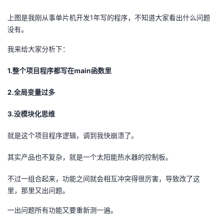
议
注
验
收
上图是我刚从事单片机开发1年写的程序，不知道大家看出什么问题
没有。
藏
我来给大家分析下：
1.整个项目程序都写在main函数里
2.全局变量过多
3.没模块化思维
就是这个项目程序逻辑，调到我快崩溃了。
其实产品也不复杂，就是一个太阳能热水器的控制板。
不过一组合起来，功能之间就会相互冲突得很厉害，导致改了这
里，那里又出问题。
一出问题所有功能又要重新测一遍。