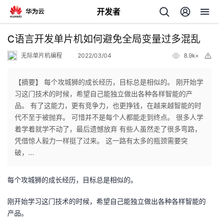
开发者
返
C语言开发单片机如何避免全局变量过多混乱
回
无际单片机编程
2022/03/04
8.9k+
举
报
【摘要】 每个攻城狮的成长经历，目标总是相似的。 刚开始学
习这门技术的时候，希望自己能独立做出各种各样智能的产
品。 有了这能力，更有竞争力，也更挣钱，在越来越智能的时
个
代不至于被抛弃。 可惜并不是每个人都能走到终点。 很多人学
着学着就学不动了，最后遗憾放弃 有些人虽然走了很多弯路，
我
人
凭借惊人毅力一样挺了过来。 这一路有太多的瓶颈需要突
破，...
我
的
主
每个攻城狮的成长经历，目标总是相似的。
我
的
开
页
刚开始学习这门技术的时候，希望自己能独立做出各种各样智能的
我
的
开
发
产品。