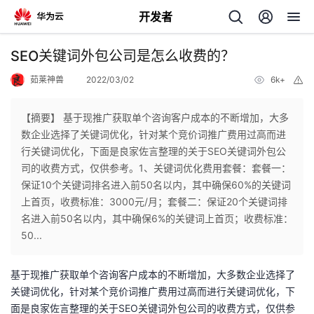
开发者
返
SEO关键词外包公司是怎么收费的？
回
茹莱神兽
2022/03/02
6k+
举
报
【摘要】 基于现推广获取单个咨询客户成本的不断增加，大多
数企业选择了关键词优化，针对某个竞价词推广费用过高而进
行关键词优化，下面是良家佐言整理的关于SEO关键词外包公
个
司的收费方式，仅供参考。1、关键词优化费用套餐：套餐一：
保证10个关键词排名进入前50名以内，其中确保60%的关键词
我
人
上首页，收费标准：3000元/月；套餐二：保证20个关键词排
名进入前50名以内，其中确保6%的关键词上首页；收费标准：
的
主
50...
开
页
基于现推广获取单个咨询客户成本的不断增加，大多数企业选择了
关键词优化，针对某个竞价词推广费用过高而进行关键词优化，下
发
面是良家佐言整理的关于SEO关键词外包公司的收费方式，仅供参