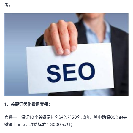
考。
者
我
的
我
博
的
我
客
论
的
我
坛
圈
的
我
子
直
的
我
1、关键词优化费用套餐：
我
播
活
的
套餐一：保证10个关键词排名进入前50名以内，其中确保60%的关
键词上首页，收费标准：3000元/月；
我
动
关
的