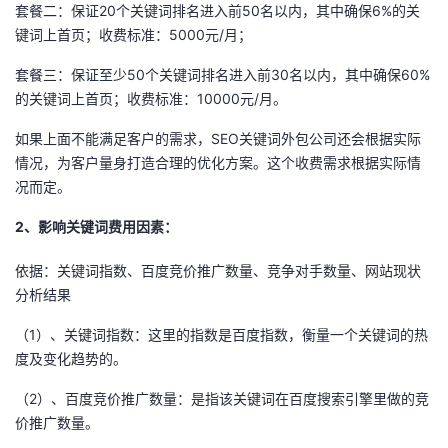
套餐二：保证20个关键词排名进入前50名以内，其中确保6%的关
我
注
的
开
键词上首页；收费标准：5000元/月；
的
Programs
发
套餐三：保证至少50个关键词排名进入前30名以内，其中确保60%
的关键词上首页；收费标准：10000元/月。
支
者
如果上面不能满足客户的需求，SEO关键词外包公司还会根据实际
情况，为客户量身打造合理的优化方案。这个收费需求根据实际情
持
学
况而定。
我
堂
2、影响关键词费用因素：
的
我
我
依据：关键词指数、百度竞价推广数量、竞争对手数量、网站现状
分析结果
技
的
的
我
（1）、关键词指数：这里的指数是百度指数，衡量一个关键词的热
度及变化趋势的。
术
云
课
的
我
（2）、百度竞价推广数量：是指该关键词在百度搜索引擎里做的竞
支
声
程
认
的
我
价推广数量。