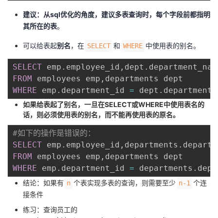
建议：从sql优化的角度，建议多表查询时，每个字段前都指明
其所在的表
。
可以给表起
别名
，在
和
中使用表的别名。
SELECT
WHERE
SELECT
 emp
.
employee_id
,
dept
.
department_nam
FROM
 employees emp
,
WHERE
 emp
.
department_id 
=
 dept
.
department_
如果给表起了别名，一旦在SELECT或WHERE中使用表名的
话，则必须使用表的别名，而不能再使用表的原名。
#如下的操作是错误的：
SELECT
 emp
.
employee_id
,
departments
.
departm
FROM
 employees emp
,
WHERE
 emp
.
department_id 
=
 departments
.
depa
结论：如果有
个表实现多表的查询，则需要至少
个连
n
n-1
接条件
练习：查询员工的