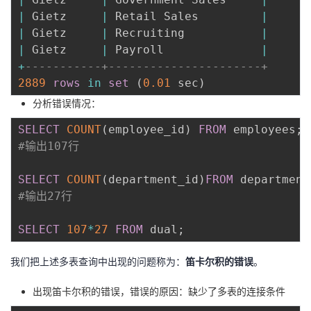
|
 Gietz     
|
 Retail Sales         
|
|
 Gietz     
|
 Recruiting           
|
|
 Gietz     
|
 Payroll              
|
+
-----------+----------------------+
2889
rows
in
set
(
0.01
 sec
)
分析错误情况：
SELECT
COUNT
(
employee_id
)
FROM
 employees
;
#输出107行
SELECT
COUNT
(
department_id
)
FROM
 department
#输出27行
SELECT
107
*
27
FROM
 dual
;
我们把上述多表查询中出现的问题称为：
笛卡尔积的错误
。
出现笛卡尔积的错误，错误的原因：缺少了多表的连接条件