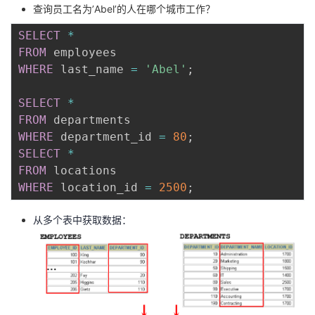
查询员工名为’Abel’的人在哪个城市工作？
我
注
的
开
SELECT
*
的
Programs
发
FROM
WHERE
 last_name 
=
'Abel'
;
支
者
SELECT
*
持
学
FROM
WHERE
 department_id 
=
80
;
我
SELECT
*
堂
FROM
的
我
WHERE
 location_id 
=
2500
;
我
从多个表中获取数据：
技
的
的
我
术
云
课
的
我
支
声
程
认
的
我