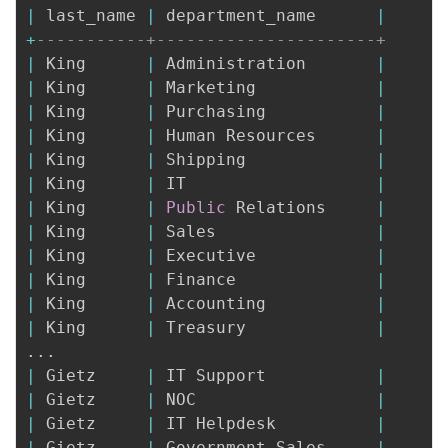
|
 last_name 
|
 department_name      
|
+
-----------+----------------------+
|
 King      
|
 Administration       
|
|
 King      
|
 Marketing            
|
|
 King      
|
 Purchasing           
|
|
 King      
|
 Human Resources      
|
|
 King      
|
 Shipping             
|
|
 King      
|
 IT                   
|
|
 King      
|
Public
 Relations     
|
|
 King      
|
 Sales                
|
|
 King      
|
 Executive            
|
|
 King      
|
 Finance              
|
|
 King      
|
 Accounting           
|
|
 King      
|
 Treasury             
|
.
.
.
|
 Gietz     
|
 IT Support           
|
|
 Gietz     
|
 NOC                  
|
|
 Gietz     
|
 IT Helpdesk          
|
|
 Gietz     
|
 Government Sales     
|