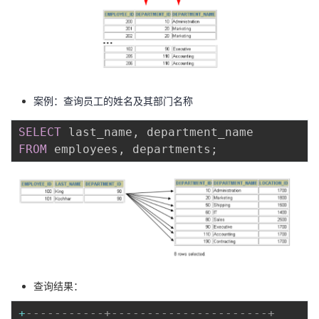
持
建
证
实
的
议
验
收
藏
案例：查询员工的姓名及其部门名称
SELECT
 last_name
,
FROM
 employees
,
 departments
;
查询结果：
+
-----------+----------------------+