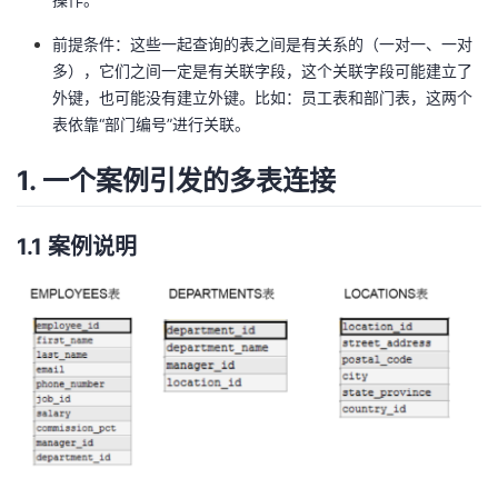
者
前提条件：这些一起查询的表之间是有关系的（一对一、一对
多），它们之间一定是有关联字段，这个关联字段可能建立了
我
外键，也可能没有建立外键。比如：员工表和部门表，这两个
表依靠“部门编号”进行关联。
的
我
1. 一个案例引发的多表连接
博
的
我
1.1 案例说明
客
论
的
我
坛
圈
的
我
子
直
的
我
我
播
活
的
我
动
关
的