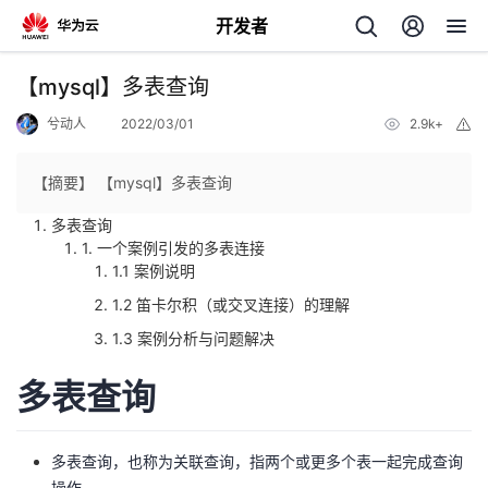
开发者
返
【mysql】多表查询
回
兮动人
2022/03/01
2.9k+
举
报
【摘要】 【mysql】多表查询
多表查询
1. 一个案例引发的多表连接
个
1.1 案例说明
1.2 笛卡尔积（或交叉连接）的理解
我
人
1.3 案例分析与问题解决
的
主
多表查询
开
页
多表查询，也称为关联查询，指两个或更多个表一起完成查询
发
操作。