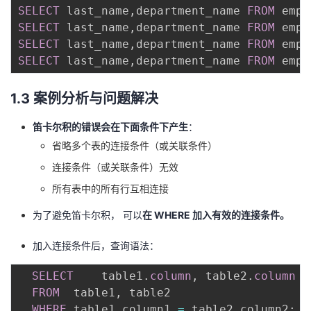
SELECT
 last_name
,
department_name 
FROM
 empl
SELECT
 last_name
,
department_name 
FROM
 empl
SELECT
 last_name
,
department_name 
FROM
 empl
SELECT
 last_name
,
department_name 
FROM
 empl
1.3 案例分析与问题解决
笛卡尔积的错误会在下面条件下产生
：
省略多个表的连接条件（或关联条件）
连接条件（或关联条件）无效
所有表中的所有行互相连接
为了避免笛卡尔积， 可以
在 WHERE 加入有效的连接条件。
加入连接条件后，查询语法：
SELECT
	table1
.
column
,
 table2
.
column
FROM
	table1
,
 table2

WHERE
	table1
.
column1 
=
 table2
.
column2
;