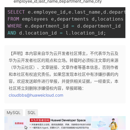
employee_id,last_name,department_name,city
SELECT
 e
.
employee_id
,
e
.
last_name
,
d
.
departm
FROM
 employees e
,
departments d
,
WHERE
 e
.
department_id 
=
 d
.
AND
 d
.
location_id 
=
 l
.
location_id
;
【声明】本内容来自华为云开发者社区博主，不代表华为云及
华为云开发者社区的观点和立场。转载时必须标注文章的来源
（华为云社区）、文章链接、文章作者等基本信息，否则作者
和本社区有权追究责任。如果您发现本社区中有涉嫌抄袭的内
容，欢迎发送邮件进行举报，并提供相关证据，一经查实，本
社区将立刻删除涉嫌侵权内容，举报邮箱：
cloudbbs@huaweicloud.com
MySQL
SQL