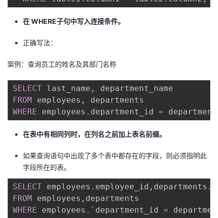
在 WHERE子句中写入连接条件。
正确写法：
案例：查询员工的姓名及其部门名称
SELECT
 last_name
,
FROM
 employees
,
WHERE
 employees
.
department_id 
=
 department
在表中有相同列时，在列名之前加上表名前缀。
如果查询语句中出现了多个表中都存在的字段，则必须指明此
字段所在的表。
SELECT
 employees
.
employee_id
,
departments
.
d
FROM
 employees
,
WHERE
 employees
.
`
department_id 
=
 departmen