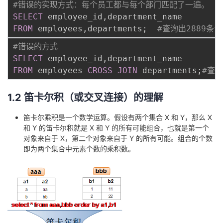
#错误的实现方式：每个员工都与每个部门匹配了一遍。
SELECT
 employee_id
,
FROM
 employees
,
departments
;
#查询出2889条
#错误的方式
SELECT
 employee_id
,
FROM
 employees 
CROSS
JOIN
 departments
;
#查询
1.2 笛卡尔积（或交叉连接）的理解
笛卡尔乘积是一个数学运算。假设有两个集合 X 和 Y，那么 X
和 Y 的笛卡尔积就是 X 和 Y 的所有可能组合，也就是第一个
对象来自于 X，第二个对象来自于 Y 的所有可能。组合的个数
即为两个集合中元素个数的乘积数。