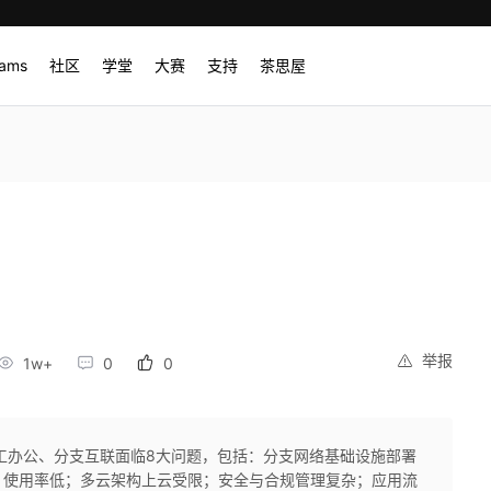
rams
社区
学堂
大赛
支持
茶思屋
举报
1w+
0
0
工办公、分支互联面临8大问题，包括：分支网络基础设施部署
，使用率低；多云架构上云受限；安全与合规管理复杂；应用流