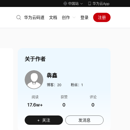
中国站
华为云App
华为云码道
文档
创作
登录
注册
关于作者
犇鑫
博客：
20
粉丝：
1
阅读
获赞
评论
17.6w+
0
0
+ 关注
发消息