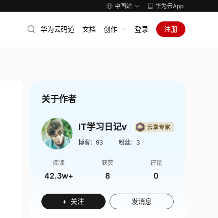
中国站
华为云App
华为云码道
文档
创作
登录
注册
关于作者
IT学习日记v
博客：
93
粉丝：
3
阅读
获赞
评论
42.3w+
8
0
+ 关注
发消息