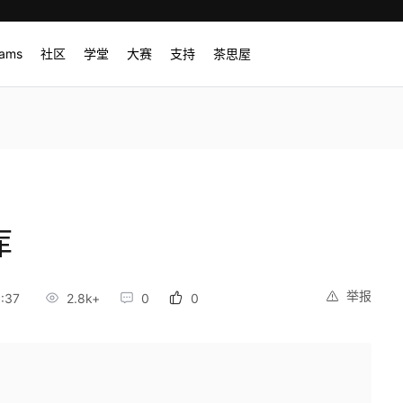
rams
社区
学堂
大赛
支持
茶思屋
库
举报
:37
2.8k+
0
0