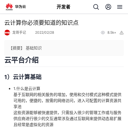
开发者
返
云计算你必须要知道的知识点
回
龙哥手记
2022/02/28
8.5k+
举
报
【摘要】 基础知识
云平台介绍
个
1）云计算基础
我
人
1.什么是云计算
基于互联网的相关服务的增加，使用和交付模式这种模式提供
我
的
主
可用的，便捷的，按需的网络访问，进入可配置的计算资源共
享池
我
的
开
页
这些资源能够被快速提供，只需投入很少的管理工作或与服务
供应商进行很少的交互通常涉及通过互联网来提供动态易扩展
我
的
开
发
且经常是虚拟化的资源