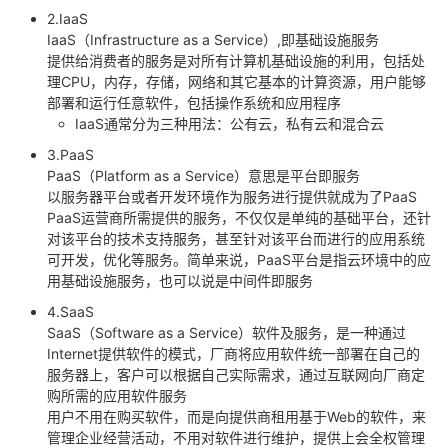
2.IaaS
的
Programs
发
者
IaaS（Infrastructure as a Service）,即基础设施服务
提供给消费者的服务是对所有计算机基础设施的利用，包括处
支
者
理CPU，内存，存储，网络和其它基本的计算资源，用户能够
我
部署和运行任意软件，包括操作系统和应用程序
IaaS通常分为三种用法：公有云，私有云和混合云
持
学
的
我
3.PaaS
PaaS（Platform as a Service）意思是平台即服务
我
堂
博
的
我
以服务器平台或者开发环境作为服务进行提供就成为了PaaS
PaaS运营商所需提供的服务，不仅仅是单纯的基础平台，还针
的
我
客
论
的
我
我
对该平台的技术支持服务，甚至针对该平台而进行的应用系统
可开发，优化等服务。简单来说，PaaS平台是指云环境中的应
技
的
坛
圈
的
我
的
我
用基础设施服务，也可以说是中间件即服务
4.SaaS
术
云
子
直
的
我
课
的
我
SaaS（Software as a Service）软件及服务，是一种通过
Internet提供软件的模式，厂商将应用软件统一部署在自己的
支
声
播
活
的
程
认
的
我
服务器上，客户可以根据自己实际需求，通过互联网向厂商定
购所需的应用软件服务
用户不用在购买软件，而是向提供商租用基于Web的软件，来
持
建
动
关
证
实
的
管理企业经营活动，不用对软件进行维护，提供上会全权管理