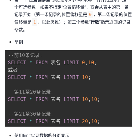
我
注
的
开
个可选参数，如果不指定“位置偏移量”，将会从表中的第一条
记录开始（第一条记录的位置偏移量是
，第二条记录的位置
0
的
Programs
发
偏移量是
，以此类推）；第二个参数“
行数
”指示返回的记录
1
条数。
支
者
举例
持
学
--前10条记录：
SELECT
*
FROM
 表名 
LIMIT
0
,
10
;
我
堂
SELECT
*
FROM
 表名 
LIMIT
10
;
的
我
我
--第11至20条记录：
技
的
的
我
SELECT
*
FROM
 表名 
LIMIT
10
,
10
;
术
云
课
的
我
--第21至30条记录： 
SELECT
*
FROM
 表名 
LIMIT
20
,
10
;
支
声
程
认
的
我
使用limit实现数据的分页显示