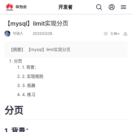
开发者
返
【mysql】limit实现分页
回
兮动人
2022/02/28
3.8k+
举
报
【摘要】 【mysql】limit实现分页
分页
1. 背景：
个
2. 实现规则
我
人
3. 拓展
4. 练习
的
主
分页
开
页
发
1. 背景：