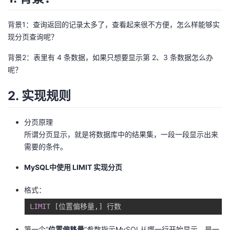
者
背景1：查询返回的记录太多了，查看起来很不方便，怎么样能够实
现分页查询呢？
我
背景2：表里有 4 条数据，如果只想要显示第 2、3 条数据怎么办
的
我
呢？
博
的
我
2. 实现规则
客
论
的
我
分页原理
所谓分页显示，就是将数据库中的结果集，一段一段显示出来
坛
圈
的
我
需要的条件。
子
直
的
我
MySQL中使用 LIMIT 实现分页
格式：
我
播
活
的
LIMIT
[
位置偏移量
,
]
我
动
关
的
第一个“
位置偏移量
”参数指示MySQL从哪一行开始显示，是一