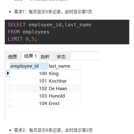
持
建
证
实
的
需求1：每页显示5条记录，此时显示第1页
议
验
收
SELECT
 employee_id
,
FROM
藏
LIMIT
0
,
5
;
需求2：每页显示6条记录，此时显示第2页