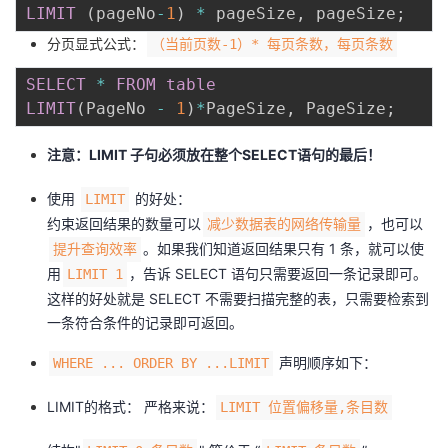
LIMIT
(
pageNo
-
1
)
*
 pageSize
,
 pageSize
;
分页显式公式：
（当前页数-1）* 每页条数，每页条数
SELECT
*
FROM
table
LIMIT
(
PageNo 
-
1
)
*
PageSize
,
 PageSize
;
注意：LIMIT 子句必须放在整个SELECT语句的最后！
使用
的好处：
LIMIT
约束返回结果的数量可以
，也可以
减少数据表的网络传输量
。如果我们知道返回结果只有 1 条，就可以使
提升查询效率
用
，告诉 SELECT 语句只需要返回一条记录即可。
LIMIT 1
这样的好处就是 SELECT 不需要扫描完整的表，只需要检索到
一条符合条件的记录即可返回。
声明顺序如下：
WHERE ... ORDER BY ...LIMIT
LIMIT的格式： 严格来说：
LIMIT 位置偏移量,条目数