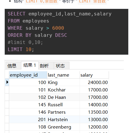
结构"
" 等价于 “
”
LIMIT 0,条目数
LIMIT 条目数
SELECT
 employee_id
,
last_name
,
FROM
WHERE
 salary 
>
6000
ORDER
BY
 salary 
DESC
#limit 0,10;
LIMIT
10
;