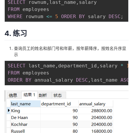
SELECT
 rownum
,
last_name
,
FROM
WHERE
 rownum 
<=
5
ORDER
BY
 salary 
DESC
;
4. 练习
查询员工的姓名和部门号和年薪，按年薪降序，按姓名升序显
示
SELECT
 last_name
,
department_id
,
salary 
*
12
FROM
ORDER
BY
 annual_salary 
DESC
,
last_name 
ASC
;