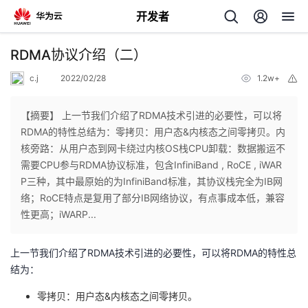
开发者
返
RDMA协议介绍（二）
回
c.j
2022/02/28
1.2w+
举
报
【摘要】 上一节我们介绍了RDMA技术引进的必要性，可以将
RDMA的特性总结为：零拷贝：用户态&内核态之间零拷贝。内
核旁路：从用户态到网卡绕过内核OS栈CPU卸载：数据搬运不
个
需要CPU参与RDMA协议标准，包含InfiniBand , RoCE , iWAR
P三种，其中最原始的为InfiniBand标准，其协议栈完全为IB网
我
人
络；RoCE特点是复用了部分IB网络协议，有点事成本低，兼容
性更高；iWARP...
的
主
上一节我们介绍了RDMA技术引进的必要性，可以将RDMA的特性总
开
页
结为：
零拷贝：用户态&内核态之间零拷贝。
发