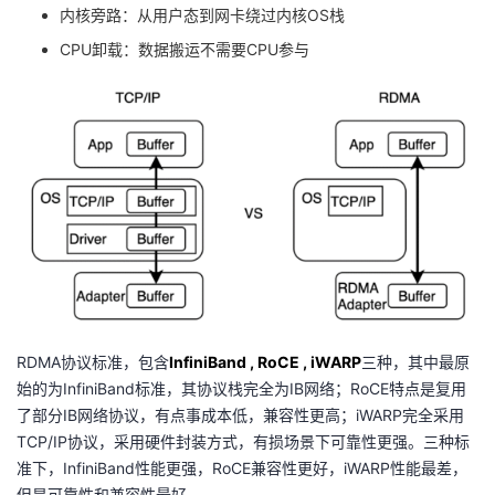
内核旁路：从用户态到网卡绕过内核OS栈
者
CPU卸载：数据搬运不需要CPU参与
我
的
我
博
的
我
客
论
的
我
坛
圈
的
我
子
直
的
我
RDMA协议标准，包含
InfiniBand ,
RoCE
,
iWARP
三种，其中最原
始的为InfiniBand标准，其协议栈完全为IB网络；RoCE特点是复用
我
播
活
的
了部分IB网络协议，有点事成本低，兼容性更高；iWARP完全采用
TCP/IP协议，采用硬件封装方式，有损场景下可靠性更强。三种标
我
动
关
的
准下，InfiniBand性能更强，RoCE兼容性更好，iWARP性能最差，
但是可靠性和兼容性最好。