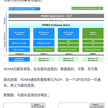
我
注
的
开
的
Programs
发
支
者
持
学
我
堂
的
我
我
RDMA的服务类型，包含面向连接的、数据报的，可靠、非可靠
技
的
的
我
面向连接：RDMA通信的基础单元为QP，当一个QP仅对应一对通
信，称之为面向连接；
术
云
课
的
我
数据报：与面向连接恰好相反；
支
声
程
认
的
我